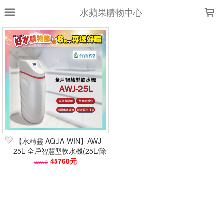
LOADING...
水蘋果購物中心
上架時間
銷售件數
銷售價格
樣式尺寸篩選
全部樣式
售完不進
灰
白
客訂
不含桶子
FLR-868CP
【水精靈 AQUA-WIN】AWJ-
全部尺寸
售完不進
25L 全戶智慧型軟水機(25L/除
水垢)全智能/送好禮
45760元
52000元
篩選