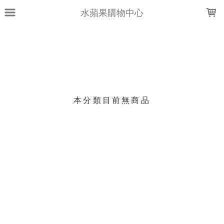
LOADING...
水蘋果購物中心
上架時間
銷售件數
銷售價格
樣式尺寸篩選
本分類目前無商品
現貨商品
篩選