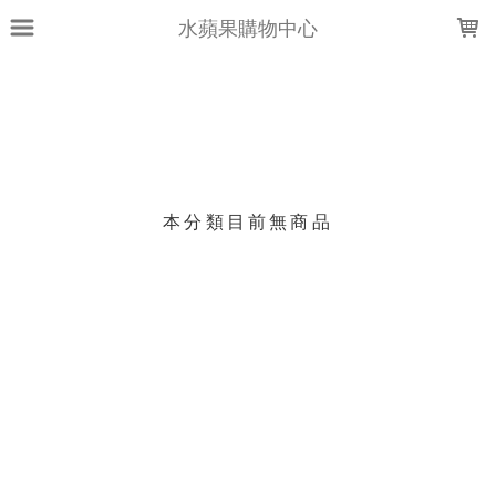
LOADING...
水蘋果購物中心
上架時間
銷售件數
銷售價格
樣式尺寸篩選
本分類目前無商品
現貨商品
篩選