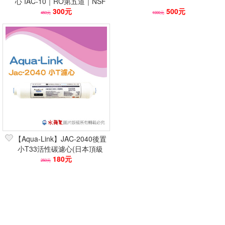
心 IAC-10｜RO第五道｜NSF
300元
42
500元
450元
1000元
【Aqua-Link】JAC-2040後置
小T33活性碳濾心(日本頂級
碳/NSF認證/2倍吸附)
180元
250元