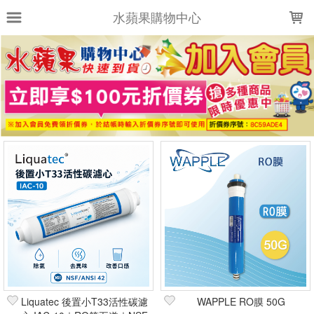
LOADING...
水蘋果購物中心
上架時間
銷售件數
銷售價格
樣式尺寸篩選
全部樣式
全部尺寸
篩選
Liquatec 後置小T33活性碳濾
WAPPLE RO膜 50G