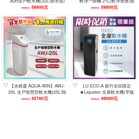
系列全戶軟水機(32L/除水垢)
軟淨一體機 21L(軟淨雙效/除
含基本安裝+送10包鹽錠 軟水
56800元
氯水垢/含基本安裝/送鹽錠)
59800元
66800元
69800元
器
【水精靈 AQUA-WIN】AWJ-
LU-ECO-A 新竹全區限定
25L 全戶智慧型軟水機(25L/除
★Liquatec 全屋軟水機(窄版
水垢)全智能/送好禮
45760元
美型適合小空間安裝)
48000元
52000元
62900元