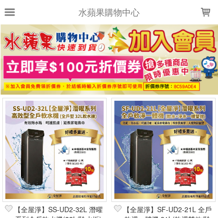
LOADING...
水蘋果購物中心
上架時間
銷售件數
銷售價格
樣式尺寸篩選
全部樣式
全部尺寸
篩選
【全屋淨】SS-UD2-32L 潛曜
【全屋淨】SF-UD2-21L 全戶