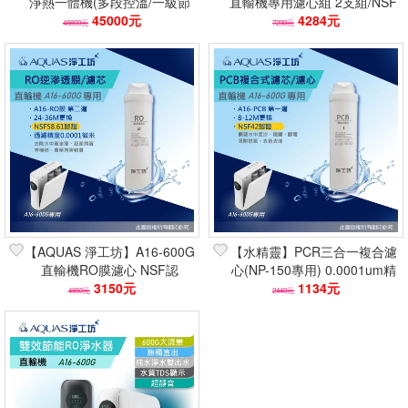
淨熱一體機(多段控溫/一級節
直輸機專用濾心組 2支組/NSF
能/層流出水/零陳水專利/潔淨
45000元
認證/0.0001微米
4284元
48800元
7290元
加熱)
【AQUAS 淨工坊】A16-600G
【水精靈】PCR三合一複合濾
直輸機RO膜濾心 NSF認
心(NP-150專用) 0.0001um精
證/0.0001微米
3150元
度/除重金屬/螺旋設計方便更
1134元
4850元
2440元
換