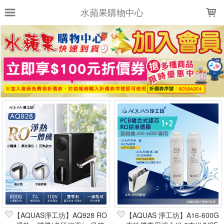
LOADING...
水蘋果購物中心
上架時間
銷售件數
銷售價格
樣式尺寸篩選
全部樣式
全部尺寸
篩選
【AQUAS淨工坊】AQ928 RO
【AQUAS 淨工坊】A16-600G