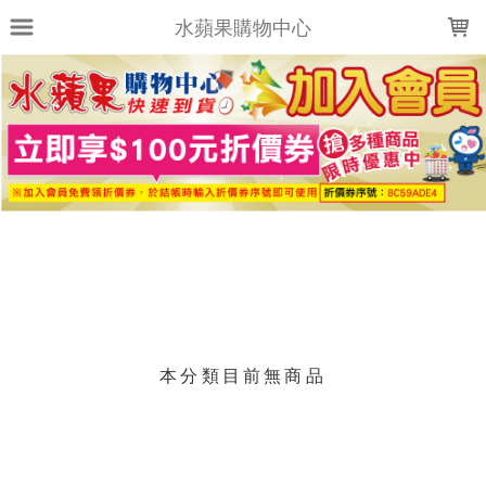
LOADING...
水蘋果購物中心
上架時間
銷售件數
銷售價格
樣式尺寸篩選
現貨商品
篩選
本分類目前無商品