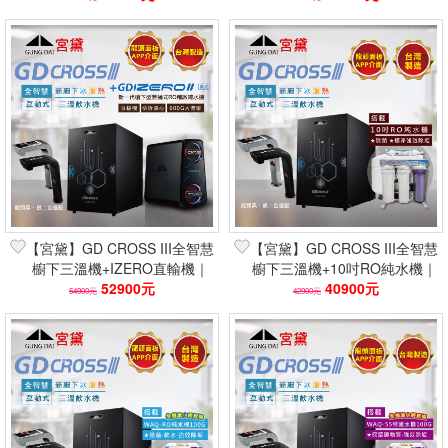
【宮黛】GD CROSS III全智慧
【宮黛】GD CROSS III全智慧
櫥下三溫機+IZERO直輸機｜
櫥下三溫機+10吋RO純水機｜
APP觸控 600G 台灣製
52900元
APP觸控 台灣製 除菌除垢
40900元
54900元
42900元