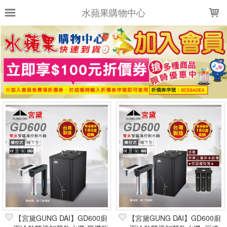
LOADING...
水蘋果購物中心
上架時間
銷售件數
銷售價格
樣式尺寸篩選
全部樣式
全部尺寸
篩選
【宮黛GUNG DAI】GD600廚
【宮黛GUNG DAI】GD600廚