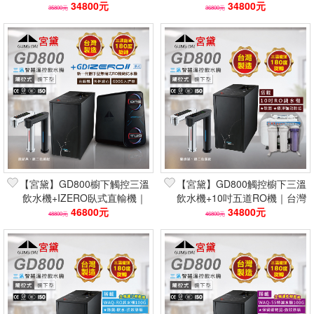
保固 180度旋轉龍頭
34800元
台灣製保固 保留礦物質
34800元
35800元
36800元
【宮黛】GD800櫥下觸控三溫
【宮黛】GD800觸控櫥下三溫
飲水機+IZERO臥式直輸機｜
飲水機+10吋五道RO機｜台灣
600G大流量 台灣製保固
46800元
製保固 除菌強效除垢
34800元
48800元
46800元