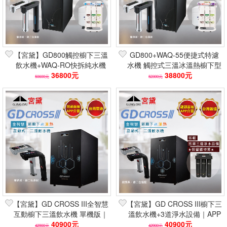
【宮黛】GD800觸控櫥下三溫
GD800+WAQ-55便捷式特濾
飲水機+WAQ-RO快拆純水機
水機 觸控式三溫冰溫熱櫥下型
｜100G 台灣製 軟水除垢
36800元
飲水機 GUNG DAI 宮黛
38800元
50600元
52300元
【宮黛】GD CROSS III全智慧
【宮黛】GD CROSS III櫥下三
互動櫥下三溫飲水機 單機版｜
溫飲水機+3道淨水設備｜APP
APP觸控介面 台灣製保固
40900元
觸控 台灣製保固 留礦物質
40900元
42900元
42900元