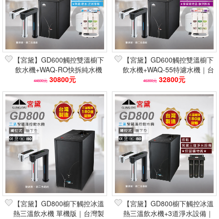
【宮黛】GD600觸控雙溫櫥下
【宮黛】GD600觸控雙溫櫥下
飲水機+WAQ-RO快拆純水機
飲水機+WAQ-55特濾水機｜台
｜100G 台灣製 軟水除垢
30800元
灣製保固 保留礦物質 強效除
32800元
44600元
46300元
垢
【宮黛】GD800櫥下觸控冰溫
【宮黛】GD800櫥下觸控冰溫
熱三溫飲水機 單機版｜台灣製
熱三溫飲水機+3道淨水設備｜