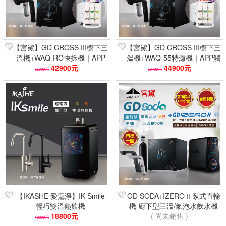
【宮黛】GD CROSS III櫥下三
【宮黛】GD CROSS III櫥下三
溫機+WAQ-RO快拆機｜APP
溫機+WAQ-55特濾機｜APP觸
觸控 台灣製 軟水除垢
42900元
控 台灣製 留礦除垢
44900元
55700元
57400元
【IKASHE 愛蔻淨】IK-Smile
GD SODA+IZERO Ⅱ 臥式直輸
輕巧雙溫熱飲機
機 廚下型三溫/氣泡水飲水機
18800元
GUNG DAI 宮黛
( 尚未銷售 )
19800元