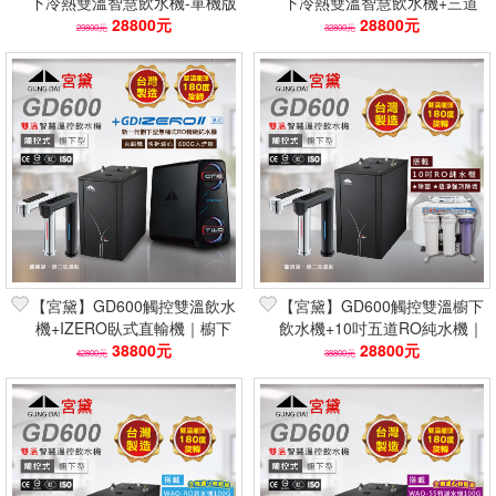
下冷熱雙溫智慧飲水機-單機版
下冷熱雙溫智慧飲水機+三道
(觸控龍頭/台灣製造)
28800元
淨水器(觸控龍頭/台灣製造)
28800元
29800元
32800元
【宮黛】GD600觸控雙溫飲水
【宮黛】GD600觸控雙溫櫥下
機+IZERO臥式直輸機｜櫥下
飲水機+10吋五道RO純水機｜
型 600G 台灣製保固
38800元
台灣製保固 除菌強效除垢
28800元
42800元
38800元