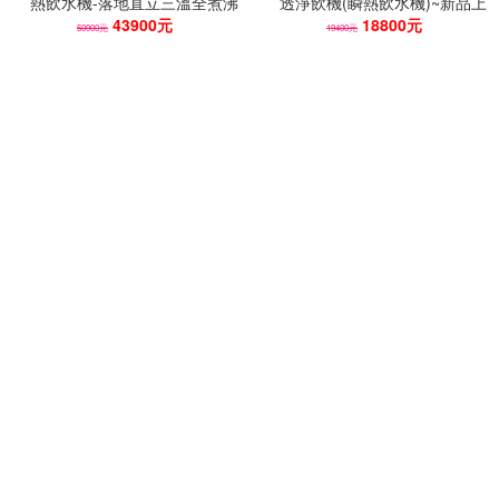
熱飲水機-落地直立三溫全煮沸
透淨飲機(瞬熱飲水機)~新品上
(語音輔助/送快拆RO+基本安
43900元
市★加贈蘋果幣
18800元
50900元
19400元
裝)