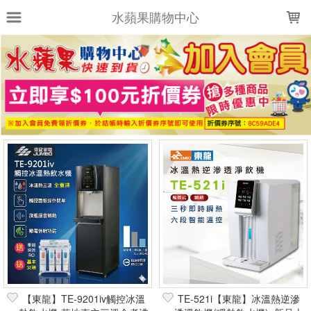
LOADING...
水蘋果購物中心
上架時間
銷售件數
銷售價格
樣式尺寸篩選
全部樣式
全部尺寸
篩選
【東龍】TE-9201iv觸控冰溫
TE-521i【東龍】冰溫熱逆滲