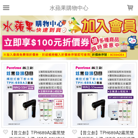
LOADING...
水蘋果購物中心
上架時間
銷售件數
銷售價格
樣式尺寸篩選
全部樣式
全部尺寸
篩選
【普立創】TPH689A2霧黑雙
【普立創】TPH689A2霧黑雙