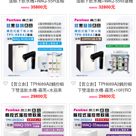
溫櫥下飲水機+WAQ-55H直輸
溫櫥下飲水機+WAQ-55特濾機
機｜400G 除菌生飲
35800元
｜台灣製 留礦生飲
32800元
54600元
46300元
【普立創】TPH689A2觸控櫥
【普立創】TPH689A2觸控櫥
下雙溫飲水機-霧黑+水蘋果
下雙溫飲水機-霧黑+10吋RO
WAQ-RO快拆RO逆滲透淨水
29800元
逆滲透淨水器(台灣製除垢除
29800元
44600元
34800元
器(生飲)
菌)