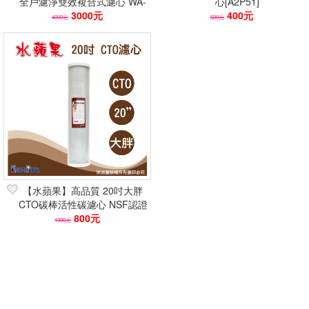
全戶濾淨雙效複合式濾心 WA-
心[A2P51]
PC200 20吋大胖適用 除氯淨
3000元
400元
4000元
500元
水
【水蘋果】高品質 20吋大胖
CTO碳棒活性碳濾心 NSF認證
濾材 強效除氯去味
800元
1000元