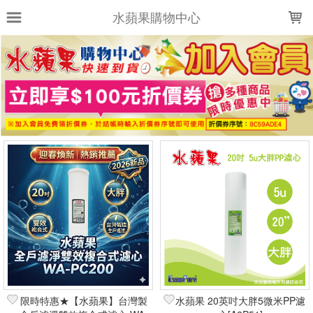
LOADING...
水蘋果購物中心
上架時間
銷售件數
銷售價格
樣式尺寸篩選
全部樣式
全部尺寸
篩選
限時特惠★【水蘋果】台灣製
水蘋果 20英吋大胖5微米PP濾