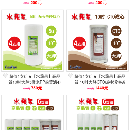
200元
濾材 強效除氯去味
400元
250元
600元
超值4支組★【水蘋果】高品
超值4支組★【水蘋果】高品
質10吋大胖5微米PP前置濾心
質 10吋大胖CTO碳棒活性碳
NSF測試 強效除泥沙鐵鏽
750元
濾心 NSF認證濾材 強效除氯
1440元
1000元
2400元
去味