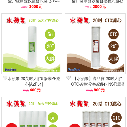
全戶濾淨雙效複合式濾心 WA-
全戶濾淨雙效複合摺疊式濾心
PC200 20吋大胖適用 除氯淨
3000元
WA-PC100 10吋大胖 高效除
2000元
4000元
2500元
水
氯
水蘋果 20英吋大胖5微米PP濾
【水蘋果】高品質 20吋大胖
心[A2P51]
CTO碳棒活性碳濾心 NSF認證
400元
濾材 強效除氯去味
800元
500元
1000元