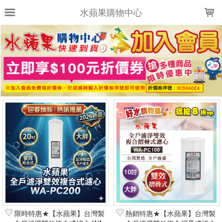
LOADING...
水蘋果購物中心
上架時間
銷售件數
銷售價格
樣式尺寸篩選
全部樣式
全部尺寸
篩選
限時特惠★【水蘋果】台灣製
熱銷特惠★【水蘋果】台灣製