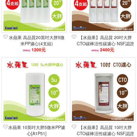
水蘋果 高品質20英吋大胖5微
【水蘋果】高品質 20吋大胖
米PP濾心(4支組)
CTO碳棒活性碳濾心 NSF認證
1200元
濾材 強效除氯去味(4支組)
2400元
2000元
4000元
水蘋果 10英吋大胖5微米PP濾
【水蘋果】高品質 10吋大胖
心[A1P51]
CTO碳棒活性碳濾心 NSF認證