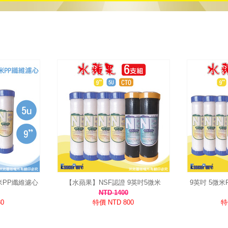
米PP纖維濾心
【水蘋果】NSF認證 9英吋5微米
9英吋 5微米
結構/RO第一道
PP+CTO濾心(6支組) RO純水機淨水
NTD 1400
器 除氯除泥沙 快速到貨
0
特價 NTD 800
特