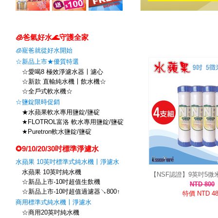
🧊爸氣好水🌊守護全家
🧊寵爸就從好水開始
☆新品上市★優質特選
☆愛喝8 極效淨濾水器〡濾心
☆新款 直輸純水機〡飲水機☆
☆全戶式軟水機☆
☆鹽錠限時促銷
★水蘋果軟水專用鹽錠/鹽碇
★FLOTROL富洛 軟水專用鹽錠/鹽碇
★Puretron軟水鹽錠/鹽碇
✪9/10/20/30吋標準淨濾水
水蘋果 10英吋標準式純水機〡淨濾水
水蘋果 10英吋純水機
【NSF認證】9英吋5微
☆新品上市-10吋超值生飲機
FPP-9305(4支組/雙封
NTD 800
☆新品上市-10吋超值過濾器↘800↑
淨水前置)
特價 NTD 48
商用標準式純水機〡淨濾水
☆商用20英吋純水機