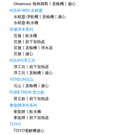
Gleamous 格林姆斯〡直輸機〡濾心
AQUA-WIN 水精靈
水精靈-淨飲機〡直輸機〡濾心
水精靈-軟水機
宮黛淨水系列
宮黛〡飲水機
宮黛〡廚下加熱器
宮黛〡直輸機〡淨水器
宮黛〡濾心
AQUAS淨工坊
淨工坊〡廚下加熱器
淨工坊〡直輸機〡濾心
YENSUN元山
元山〡直輸機〡濾心
PURETRON 普立創
普立創〡廚下加熱器
東龍牌淨水系列
東龍牌〡飲水機
東龍牌〡廚下加熱器
TOYO
TOYO電解機濾心