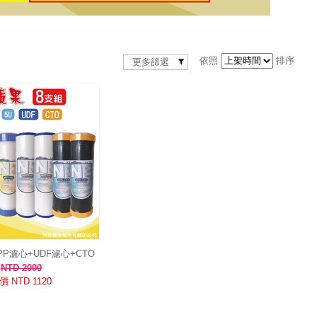
依照
排序
更多篩選
PP濾心+UDF濾心+CTO
濾心(8支組)
NTD 2000
價 NTD 1120