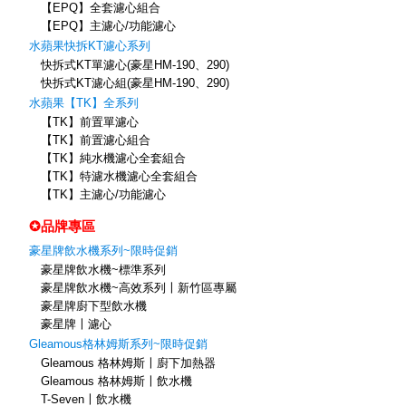
【EPQ】全套濾心組合
【EPQ】主濾心/功能濾心
水蘋果快拆KT濾心系列
快拆式KT單濾心(豪星HM-190、290)
快拆式KT濾心組(豪星HM-190、290)
水蘋果【TK】全系列
【TK】前置單濾心
【TK】前置濾心組合
【TK】純水機濾心全套組合
【TK】特濾水機濾心全套組合
【TK】主濾心/功能濾心
✪品牌專區
豪星牌飲水機系列~限時促銷
豪星牌飲水機~標準系列
豪星牌飲水機~高效系列〡新竹區專屬
豪星牌廚下型飲水機
豪星牌〡濾心
Gleamous格林姆斯系列~限時促銷
Gleamous 格林姆斯〡廚下加熱器
Gleamous 格林姆斯〡飲水機
T-Seven〡飲水機