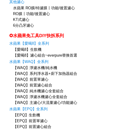
其他濾心
水蘋果 RO膜/特濾膜〡功能/後置濾心
RO膜〡功能/後置濾心
KT式濾心
6分凸牙濾心
✪水蘋果免工具DIY快拆系列
水蘋果【愛喝8】全系列
【愛喝8】生飲機
【愛喝8】濾心組合~everpure替換首選
水蘋果【WAQ】全系列
【WAQ】淨濾水機/純水機
【WAQ】系列淨水器+廚下加熱器組合
【WAQ】前置單濾心
【WAQ】前置濾心組合
【WAQ】純水機濾心全套組合
【WAQ】淨濾水機濾心全套組合
【WAQ】主濾心/大流量濾心/功能濾心
水蘋果【EPQ】全系列
【EPQ】生飲機
【EPQ】前置單濾心
【EPQ】前置濾心組合