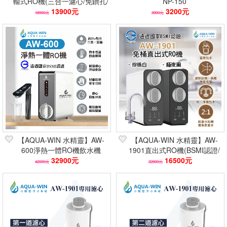
輸式RO機(三合一濾心/免鑽孔/
NP-150
可掛壁) 逆滲透淨水器/無桶
13900元
3200元
18900元
3900元
【AQUA-WIN 水精靈】AW-
【AQUA-WIN 水精靈】AW-
600淨熱一體RO機飲水機
1901直出式RO機(BSMI認證/
(BSMI認證/定溫定量/側抽濾
32900元
低廢水/直飲濾除細菌病毒)
16500元
42000元
22800元
芯)