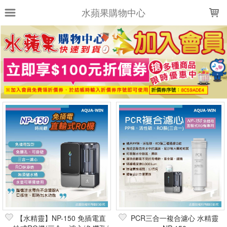
LOADING...
水蘋果購物中心
上架時間
銷售件數
銷售價格
樣式尺寸篩選
全部樣式
全部尺寸
篩選
【水精靈】NP-150 免插電直
PCR三合一複合濾心 水精靈