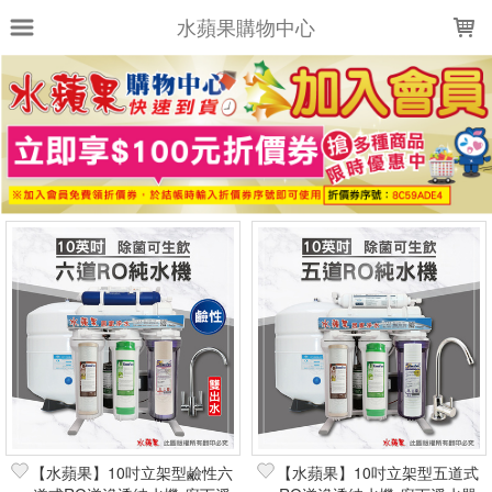
LOADING...
水蘋果購物中心
上架時間
銷售件數
銷售價格
樣式尺寸篩選
全部樣式
全部尺寸
篩選
【水蘋果】10吋立架型鹼性六
【水蘋果】10吋立架型五道式