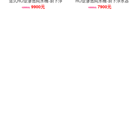
道式RO逆滲透純水機-廚下淨
RO逆滲透純水機-廚下淨水器
水器(附3.2G儲水桶/雙出水)
9900元
(附3.2G儲水桶/NSF無鉛美式
7900元
12000元
10000元
龍頭)