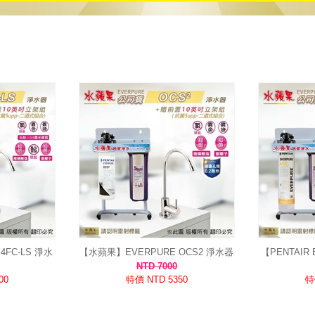
4FC-LS 淨水
【水蘋果】EVERPURE OCS2 淨水器
【PENTAIR
0.5微米過濾 公
濾心 組合 0.2微米高精度過濾 (抑垢抑
濾心 公司貨
NTD 7000
菌/公司貨)
00
特價 NTD 5350
特