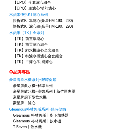
【EPQ】全套濾心組合
【EPQ】主濾心/功能濾心
水蘋果快拆KT濾心系列
快拆式KT單濾心(豪星HM-190、290)
快拆式KT濾心組(豪星HM-190、290)
水蘋果【TK】全系列
【TK】前置單濾心
【TK】前置濾心組合
【TK】純水機濾心全套組合
【TK】特濾水機濾心全套組合
【TK】主濾心/功能濾心
✪品牌專區
豪星牌飲水機系列~限時促銷
豪星牌飲水機~標準系列
豪星牌飲水機~高效系列〡新竹區專屬
豪星牌廚下型飲水機
豪星牌〡濾心
Gleamous格林姆斯系列~限時促銷
Gleamous 格林姆斯〡廚下加熱器
Gleamous 格林姆斯〡飲水機
T-Seven〡飲水機