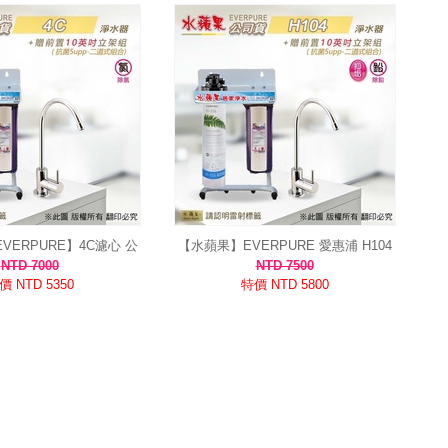
 EVERPURE】4C濾心 公
【水蘋果】EVERPURE 愛惠浦 H104
味、去除0.5微米雜質｜7
淨水器 組合｜公司貨 除鉛抑垢 3-4人
NTD 7000
NTD 7500
人以上適用
適用 雷射標籤
價 NTD 5350
特價 NTD 5800