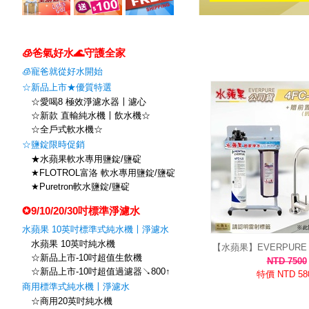
🧊爸氣好水🌊守護全家
🧊寵爸就從好水開始
☆新品上市★優質特選
☆愛喝8 極效淨濾水器〡濾心
☆新款 直輸純水機〡飲水機☆
☆全戶式軟水機☆
☆鹽錠限時促銷
★水蘋果軟水專用鹽錠/鹽碇
★FLOTROL富洛 軟水專用鹽錠/鹽碇
★Puretron軟水鹽錠/鹽碇
✪9/10/20/30吋標準淨濾水
水蘋果 10英吋標準式純水機〡淨濾水
水蘋果 10英吋純水機
【水蘋果】EVERPURE 
☆新品上市-10吋超值生飲機
器 (除鉛/抑垢/銀離子) 
NTD 7500
☆新品上市-10吋超值過濾器↘800↑
司貨
特價 NTD 58
商用標準式純水機〡淨濾水
☆商用20英吋純水機