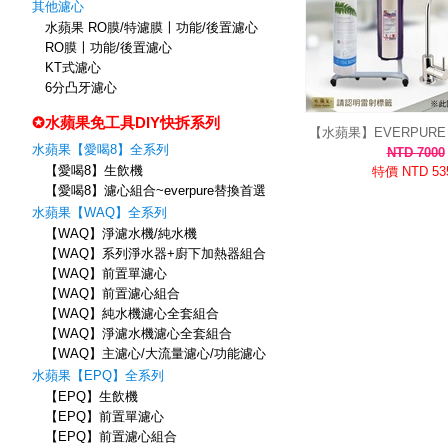
其他濾心
水蘋果 RO膜/特濾膜〡功能/後置濾心
RO膜〡功能/後置濾心
KT式濾心
6分凸牙濾心
✪水蘋果免工具DIY快拆系列
【水蘋果】EVERPURE 
水蘋果【愛喝8】全系列
淨水器 組合｜公司貨 除鉛
NTD 7000
【愛喝8】生飲機
適用 雷射標
特價 NTD 53
【愛喝8】濾心組合~everpure替換首選
水蘋果【WAQ】全系列
【WAQ】淨濾水機/純水機
【WAQ】系列淨水器+廚下加熱器組合
【WAQ】前置單濾心
【WAQ】前置濾心組合
【WAQ】純水機濾心全套組合
【WAQ】淨濾水機濾心全套組合
【WAQ】主濾心/大流量濾心/功能濾心
水蘋果【EPQ】全系列
【EPQ】生飲機
【EPQ】前置單濾心
【EPQ】前置濾心組合