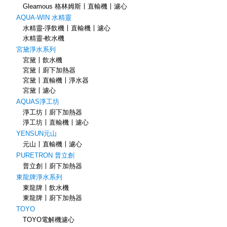
Gleamous 格林姆斯〡直輸機〡濾心
AQUA-WIN 水精靈
水精靈-淨飲機〡直輸機〡濾心
水精靈-軟水機
宮黛淨水系列
宮黛〡飲水機
宮黛〡廚下加熱器
宮黛〡直輸機〡淨水器
宮黛〡濾心
AQUAS淨工坊
淨工坊〡廚下加熱器
淨工坊〡直輸機〡濾心
YENSUN元山
元山〡直輸機〡濾心
PURETRON 普立創
普立創〡廚下加熱器
東龍牌淨水系列
東龍牌〡飲水機
東龍牌〡廚下加熱器
TOYO
TOYO電解機濾心