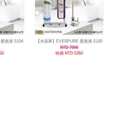
愛惠浦 S104
【水蘋果】EVERPURE 愛惠浦 S100
強化 3-4人
淨水器 組合｜公司貨 除氯去雜質 雷射
NTD 7000
籤
標籤
50
特價 NTD 5350