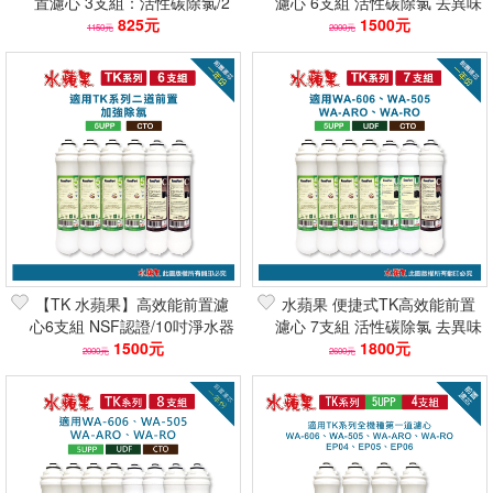
置濾心 3支組：活性碳除氯/2
濾心 6支組 活性碳除氯 去異味
倍吸附/去異味 快速到貨/刷卡
825元
2倍吸附 快速到貨 可刷卡分期
1500元
1150元
2000元
分期
【TK 水蘋果】高效能前置濾
水蘋果 便捷式TK高效能前置
心6支組 NSF認證/10吋淨水器
濾心 7支組 活性碳除氯 去異味
濾芯(除氯除汙/活性碳/纖維濾
1500元
2倍吸附 快速到貨 可刷卡分期
1800元
2000元
2600元
材)