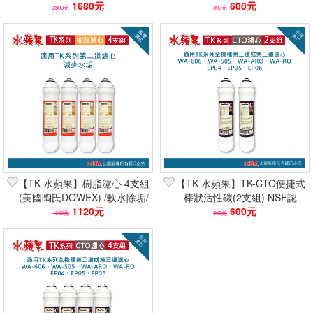
2倍吸附 快速到貨 可刷卡分期
1680元
抑制水垢/減少石灰質
600元
2800元
800元
【TK 水蘋果】樹脂濾心 4支組
【TK 水蘋果】TK-CTO便捷式
(美國陶氏DOWEX) /軟水除垢/
棒狀活性碳(2支組) NSF認
抑制水垢/減少石灰質
1120元
證/FDA規範/ 除氯去味
600元
1600元
800元