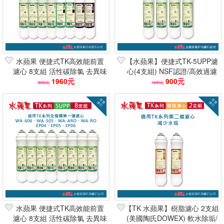
水蘋果 便捷式TK高效能前置
【水蘋果】便捷式TK-5UPP濾
濾心 8支組 活性碳除氯 去異味
心(4支組) NSF認證/高效過濾
2倍吸附 快速到貨 可刷卡分期
1960元
10吋淨水器濾芯 快速到貨
900元
3000元
1400元
水蘋果 便捷式TK高效能前置
【TK 水蘋果】樹脂濾心 2支組
濾心 8支組 活性碳除氯 去異味
(美國陶氏DOWEX) 軟水除垢/