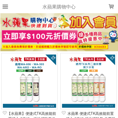
LOADING...
水蘋果購物中心
上架時間
銷售件數
銷售價格
樣式尺寸篩選
全部樣式
全部尺寸
篩選
【水蘋果】便捷式TK高效能前
水蘋果 便捷式TK高效能前置