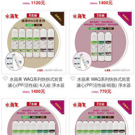
樹脂/軟水除石灰質 淨水器濾
1120元
芯 專利快拆/濾效強
1400元
1600元
2000元
芯 2倍濾效
水蘋果 WAQ系列快拆式前置
水蘋果 WAQ系列快拆式前置
濾心(PP/活性碳) 6入組 淨水器
濾心(PP/活性碳/樹脂) 淨水器
濾芯 專利快拆/濾效強
1400元
濾芯 專利快拆/濾效強 快速到
770元
2000元
1100元
貨