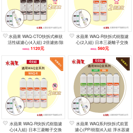
水蘋果 WAQ-CTO快拆式棒狀
水蘋果 WAQ-R快拆式樹脂濾
活性碳濾心(4入組) 2倍濾效/除
心(2入組) 日本三菱離子交換
氯去味/VOCs 淨水器濾芯
1120元
樹脂/軟水除石灰質 淨水器濾
560元
1600元
800元
芯 2倍濾效
水蘋果 WAQ-R快拆式樹脂濾
水蘋果 WAQ系列快拆式前置
心(4入組) 日本三菱離子交換
濾心(PP/樹脂)6入組 淨水器濾