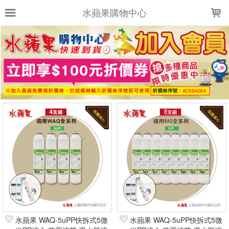
LOADING...
水蘋果購物中心
上架時間
銷售件數
銷售價格
樣式尺寸篩選
全部樣式
全部尺寸
篩選
水蘋果 WAQ-5uPP快拆式5微
水蘋果 WAQ-5uPP快拆式5微