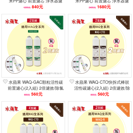
米PP濾心 前置濾芯 淨水器濾
米PP濾心 前置濾芯 淨水器濾
心 (4入組)
840元
心 (8入組)
1680元
1200元
2400元
水蘋果 WAQ-GAC顆粒活性碳
水蘋果 WAQ-CTO快拆式棒狀
前置濾心(2入組) 2倍濾效/除氯
活性碳濾心(2入組) 2倍濾效/除
去味 淨水器濾芯 快速到貨
560元
氯去味/VOCs 淨水器濾芯
560元
800元
800元