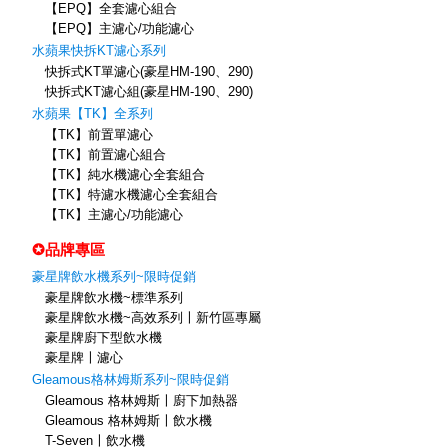
【EPQ】全套濾心組合
【EPQ】主濾心/功能濾心
水蘋果快拆KT濾心系列
快拆式KT單濾心(豪星HM-190、290)
快拆式KT濾心組(豪星HM-190、290)
水蘋果【TK】全系列
【TK】前置單濾心
【TK】前置濾心組合
【TK】純水機濾心全套組合
【TK】特濾水機濾心全套組合
【TK】主濾心/功能濾心
✪品牌專區
豪星牌飲水機系列~限時促銷
豪星牌飲水機~標準系列
豪星牌飲水機~高效系列〡新竹區專屬
豪星牌廚下型飲水機
豪星牌〡濾心
Gleamous格林姆斯系列~限時促銷
Gleamous 格林姆斯〡廚下加熱器
Gleamous 格林姆斯〡飲水機
T-Seven〡飲水機