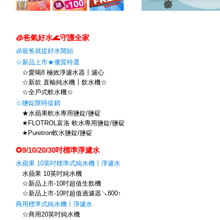
🧊爸氣好水🌊守護全家
🧊寵爸就從好水開始
☆新品上市★優質特選
☆愛喝8 極效淨濾水器〡濾心
☆新款 直輸純水機〡飲水機☆
☆全戶式軟水機☆
☆鹽錠限時促銷
★水蘋果軟水專用鹽錠/鹽碇
★FLOTROL富洛 軟水專用鹽錠/鹽碇
★Puretron軟水鹽錠/鹽碇
✪9/10/20/30吋標準淨濾水
水蘋果 10英吋標準式純水機〡淨濾水
水蘋果 10英吋純水機
☆新品上市-10吋超值生飲機
☆新品上市-10吋超值過濾器↘800↑
商用標準式純水機〡淨濾水
☆商用20英吋純水機