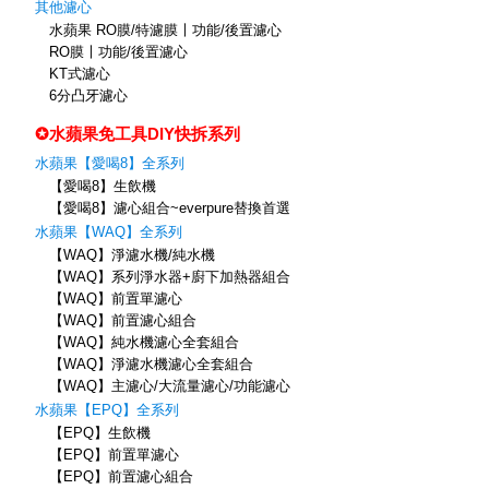
其他濾心
水蘋果 RO膜/特濾膜〡功能/後置濾心
RO膜〡功能/後置濾心
KT式濾心
6分凸牙濾心
✪水蘋果免工具DIY快拆系列
水蘋果【愛喝8】全系列
【愛喝8】生飲機
【愛喝8】濾心組合~everpure替換首選
水蘋果【WAQ】全系列
【WAQ】淨濾水機/純水機
【WAQ】系列淨水器+廚下加熱器組合
【WAQ】前置單濾心
【WAQ】前置濾心組合
【WAQ】純水機濾心全套組合
【WAQ】淨濾水機濾心全套組合
【WAQ】主濾心/大流量濾心/功能濾心
水蘋果【EPQ】全系列
【EPQ】生飲機
【EPQ】前置單濾心
【EPQ】前置濾心組合