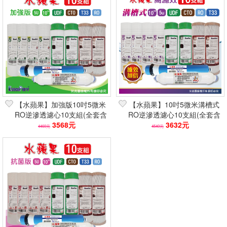
【水蘋果】加強版10吋5微米
【水蘋果】10吋5微米溝槽式
RO逆滲透濾心10支組(全套含
RO逆滲透濾心10支組(全套含
RO膜/UDF+CTO+小T/NSF)
3568元
RO膜/UDF+CTO/淨水器濾芯)
3632元
4460元
4540元