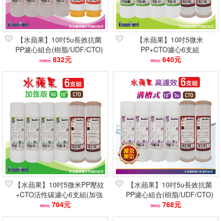
【水蘋果】10吋5u長效抗菌
【水蘋果】10吋5微米
PP濾心組合(樹脂/UDF/CTO)
PP+CTO濾心6支組
6-8支組 抗菌99%
832元
EssenPure 淨水器前置濾芯
640元
1040元
800元
(NSF除氯除泥沙)
【水蘋果】10吋5微米PP壓紋
【水蘋果】10吋5u長效抗菌
+CTO活性碳濾心6支組(加強
PP濾心組合(樹脂/UDF/CTO)
版/除氯異味/NSF認證/淨水器
704元
6支組 抗菌99%
768元
880元
960元
濾芯)