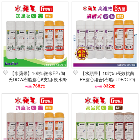
【水蘋果】10吋5微米PP+陶
【水蘋果】10吋5u長效抗菌
氏DOW樹脂濾心6支組(軟水降
PP濾心組合(樹脂/UDF/CTO)
硬度/除石灰質/NSF認證/淨水
768元
6支組 抗菌99%
832元
960元
1040元
器濾芯)