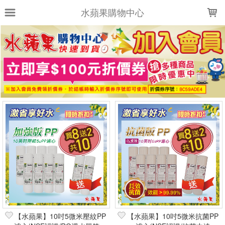
LOADING...
水蘋果購物中心
上架時間
銷售件數
銷售價格
樣式尺寸篩選
全部樣式
全部尺寸
篩選
【水蘋果】10吋5微米壓紋PP
【水蘋果】10吋5微米抗菌PP