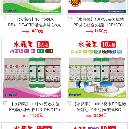
【水蘋果】10吋5微米
【水蘋果】10吋5u長效抗菌
PP+UDF+CTO活性碳濾心8支
PP濾心組合(樹脂/UDF/CTO)
組(雙倍除氯/NSF認證/淨水器
1088元
8支組 抗菌99%
1152元
1360元
1440元
濾芯)
【水蘋果】10吋5u長效抗菌
【水蘋果】10吋5微米RO逆滲
PP濾心組合(樹脂/UDF/CTO)
透濾心10支組(全套含RO
6-8支組 抗菌99%
1152元
膜/UDF+CTO+小T/NSF認證)
3504元
1440元
4380元