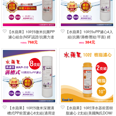
【水蘋果】10吋5微米抗菌PP
【水蘋果】10吋5uPP濾心4入
濾心組合(NSF認證/抗菌力達
組(抗菌/溝槽/壓紋/平面) 經
99.99％/5u/符合FDA規範
768元
SGS檢測抗菌99%
384元
1120元
480元
【水蘋果】10吋5微米深層溝
【水蘋果】10吋淨水器前置樹
槽式PP前置濾心8支組(適用逆
脂濾心 2支組(美國陶氏DOW/