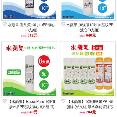
水蘋果 高品質10吋1uPP濾心
水蘋果 加強版10吋1u壓紋PP
(8支組)
濾心(8支組)
512元
640元
640元
800元
【水蘋果】EssenPure 10吋5
【水蘋果】10吋5微米PP+樹
微米品PP壓紋濾心 8支組(高
脂濾心6支組 淨水器前置濾芯
容雜/NSF認證/淨水器濾芯)
640元
(陶氏DOW/軟水除石灰)
704元
800元
880元