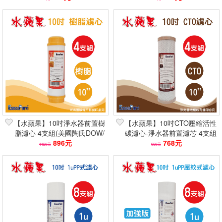
【水蘋果】10吋淨水器前置樹
【水蘋果】10吋CTO壓縮活性
脂濾心 4支組(美國陶氏DOW/
碳濾心-淨水器前置濾芯 4支組
除水垢軟水/NSF認證)
896元
(NSF認證/除氯除異味/去除
768元
1120元
960元
VOC)