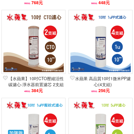
滲透第一道/NSF認證)
768元
除水垢軟水/NSF認證)
448元
960元
560元
【水蘋果】10吋CTO壓縮活性
水蘋果 高品質10吋1微米PP濾
碳濾心-淨水器前置濾芯 2支組
心(4支組)
(NSF認證/除氯除異味/去除
384元
256元
480元
320元
VOC)