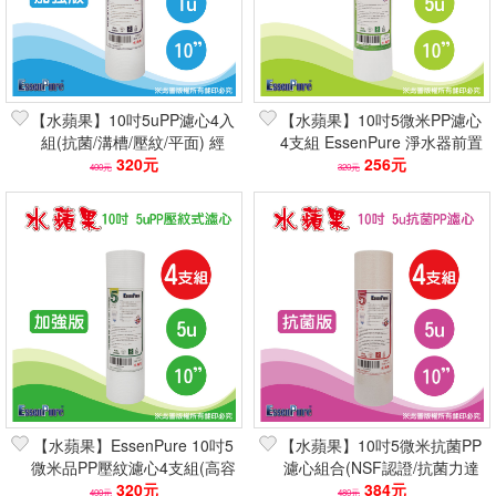
【水蘋果】10吋5uPP濾心4入
【水蘋果】10吋5微米PP濾心
組(抗菌/溝槽/壓紋/平面) 經
4支組 EssenPure 淨水器前置
SGS檢測抗菌99%
320元
濾芯(NSF認證/高效除泥沙)
256元
400元
320元
【水蘋果】EssenPure 10吋5
【水蘋果】10吋5微米抗菌PP
微米品PP壓紋濾心4支組(高容
濾心組合(NSF認證/抗菌力達
雜/NSF認證/淨水器濾芯)
320元
99.99％/5u/符合FDA規範
384元
400元
480元