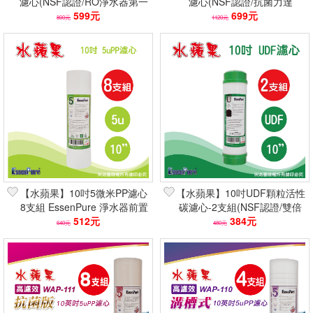
濾心(NSF認證/RO淨水器第一
濾心(NSF認證/抗菌力達
道/高納垢量/5u/符合FDA規範)
599元
99.99％/5u/符合FDA規範
699元
800元
1120元
【水蘋果】10吋5微米PP濾心
【水蘋果】10吋UDF顆粒活性
8支組 EssenPure 淨水器前置
碳濾心-2支組(NSF認證/雙倍
濾芯(NSF認證/高效除泥沙)
512元
吸附/淨水器通用)
384元
640元
480元