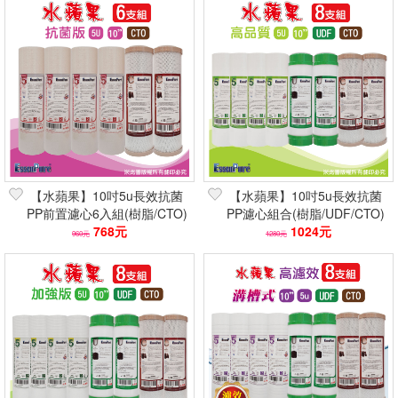
【水蘋果】10吋5u長效抗菌
【水蘋果】10吋5u長效抗菌
PP前置濾心6入組(樹脂/CTO)
PP濾心組合(樹脂/UDF/CTO)
達99%抗菌
768元
6-8支組 抗菌99%
1024元
960元
1280元