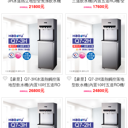
3H冰溫熱立地型全煮沸飲水機
三溫飲水機(內置五道RO機/全
(內置RO/觸控面板/兒童防燙)
21800元
煮沸/兒童防燙)
17600元
31000元
21500元
【豪昱】Q7-3H冰溫熱觸控落
【豪昱】Q7-2H溫熱觸控落地
地型飲水機(內置10吋五道RO
型飲水機(內置10吋五道RO機/
機/煮沸式防燙)
26800元
煮沸式防燙)
24800元
30800元
28800元