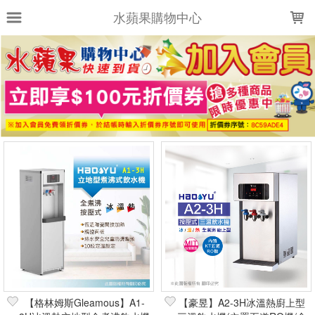
LOADING...
水蘋果購物中心
上架時間
銷售件數
銷售價格
樣式尺寸篩選
全部樣式
全部尺寸
篩選
【格林姆斯Gleamous】A1-
【豪昱】A2-3H冰溫熱廚上型