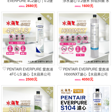
EVERPURE 4C2濾心｜0.2微
淨水濾心 0.2微米 抑垢抑菌 水
米｜14952L｜抑菌
2680元
蘋果公司貨
1600元
4290元
2500元
PENTAIR EVERPURE 愛惠浦
PENTAIR EVERPURE 愛惠浦
4FC-LS 濾心【水蘋果公司
H300NXT濾心【水蘋果公司
貨】除鉛抑垢/銀離子抑菌
2500元
貨】除塑化劑/降低VOC
4050元
3500元
4500元