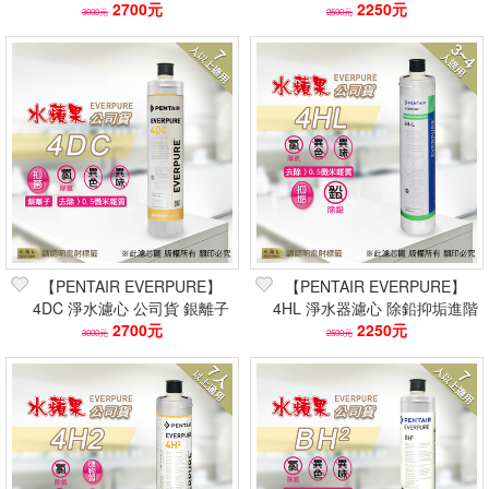
鉛除氯抑垢 0.5微米
2700元
0.5微米雜質｜7人以上適用
2250元
3000元
2500元
【PENTAIR EVERPURE】
【PENTAIR EVERPURE】
4DC 淨水濾心 公司貨 銀離子
4HL 淨水器濾心 除鉛抑垢進階
抑菌｜除氯除味、0.5微米過濾
2700元
型｜3-4人適用｜水蘋果公司
2250元
3000元
2500元
貨