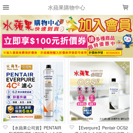
LOADING...
水蘋果購物中心
上架時間
銷售件數
銷售價格
樣式尺寸篩選
全部樣式
全部尺寸
篩選
【水蘋果公司貨】PENTAIR
【Everpure】Pentair OCS2