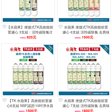
【水蘋果】便捷式TK高效能前
水蘋果 便捷式TK高效能前置
置濾心 3支組：活性碳除氯/2
濾心 6支組 活性碳除氯 去異味
倍吸附/去異味 快速到貨/刷卡
825元
2倍吸附 快速到貨 可刷卡分期
1500元
1150元
2000元
分期
【TK 水蘋果】高效能前置濾
水蘋果 便捷式TK高效能前置
心6支組 NSF認證/10吋淨水器
濾心 7支組 活性碳除氯 去異味
濾芯(除氯除汙/活性碳/纖維濾
1500元
2倍吸附 快速到貨 可刷卡分期
1800元
2000元
2600元