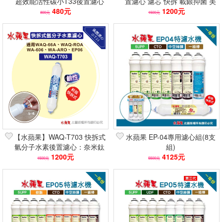
超效能活性碳小T33後置濾心
置濾心 濾芯 快拆 載銀抑菌 美
(適用WAQ-RO)除鉛抑菌/頂級
480元
國活性碳 除氯 快速到貨
1200元
800元
1500元
活性碳
【水蘋果】WAQ-T703 快拆式
水蘋果 EP-04專用濾心組(8支
氫分子水素後置濾心：奈米鈦
組)
鎂合金、提升鹼性負電位
1200元
4125元
1500元
5500元