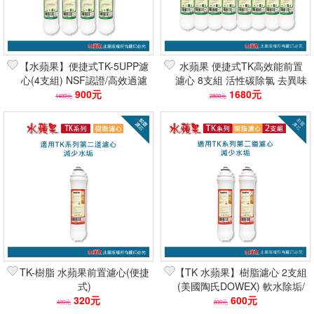
【水蘋果】便捷式TK-5UPP濾
水蘋果 便捷式TK高效能前置
心(4支組) NSF認證/高效過濾
濾心 8支組 活性碳除氯 去異味
10吋淨水器濾芯 快速到貨
900元
2倍吸附 快速到貨 可刷卡分期
1680元
1400元
2800元
TK-樹脂 水蘋果前置濾心(便捷
【TK 水蘋果】樹脂濾心 2支組
式)
(美國陶氏DOWEX) 軟水除垢/
320元
抑制水垢/減少石灰質
600元
400元
800元