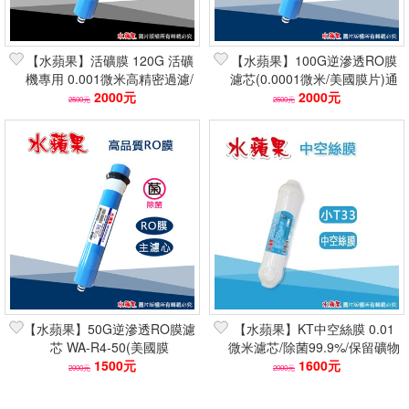
【水蘋果】活礦膜 120G 活礦
【水蘋果】100G逆滲透RO膜
機專用 0.001微米高精密過濾/
濾芯(0.0001微米/美國膜片)通
除菌99.9% 快速到貨/刷卡含稅
2000元
過NSF認證/有效濾除重金屬
2000元
2500元
2500元
【水蘋果】50G逆滲透RO膜濾
【水蘋果】KT中空絲膜 0.01
芯 WA-R4-50(美國膜
微米濾芯/除菌99.9%/保留礦物
片/0.0001微米)通過NSF認證
1500元
質 快速到貨/刷卡含稅
1600元
2000元
2000元