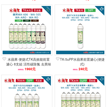
材)
水蘋果 便捷式TK高效能前置
TK-5uPP水蘋果前置濾心(便捷
濾心 8支組 活性碳除氯 去異味
式)
2倍吸附 快速到貨 可刷卡分期
1960元
240元
3000元
350元