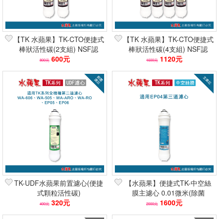
【TK 水蘋果】TK-CTO便捷式
【TK 水蘋果】TK-CTO便捷式
棒狀活性碳(2支組) NSF認
棒狀活性碳(4支組) NSF認
證/FDA規範/ 除氯去味
600元
證/FDA規範/除氯去味
1120元
800元
1600元
TK-UDF水蘋果前置濾心(便捷
【水蘋果】便捷式TK-中空絲
式顆粒活性碳)
膜主濾心 0.01微米(除菌
320元
99.9%/NSF認證) 快速到貨
1600元
400元
2000元