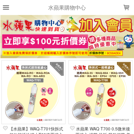
LOADING...
水蘋果購物中心
上架時間
銷售件數
銷售價格
樣式尺寸篩選
全部樣式
全部尺寸
篩選
【水蘋果】WAQ-T701快拆式
水蘋果 WAQ T700 0.5微米後