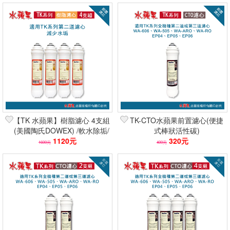
【TK 水蘋果】樹脂濾心 4支組
TK-CTO水蘋果前置濾心(便捷
(美國陶氏DOWEX) /軟水除垢/
式棒狀活性碳)
抑制水垢/減少石灰質
1120元
320元
1600元
400元