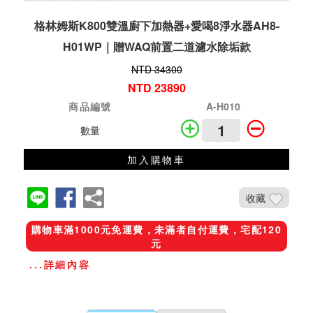
格林姆斯K800雙溫廚下加熱器+愛喝8淨水器AH8-
H01WP｜贈WAQ前置二道濾水除垢款
NTD 34300
NTD 23890
商品編號
A-H010
數量
加入購物車
收藏
購物車滿1000元免運費，未滿者自付運費，宅配120
元
...詳細內容