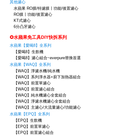
其他濾心
水蘋果 RO膜/特濾膜〡功能/後置濾心
RO膜〡功能/後置濾心
KT式濾心
6分凸牙濾心
✪水蘋果免工具DIY快拆系列
水蘋果【愛喝8】全系列
【愛喝8】生飲機
【愛喝8】濾心組合~everpure替換首選
水蘋果【WAQ】全系列
【WAQ】淨濾水機/純水機
【WAQ】系列淨水器+廚下加熱器組合
【WAQ】前置單濾心
【WAQ】前置濾心組合
【WAQ】純水機濾心全套組合
【WAQ】淨濾水機濾心全套組合
【WAQ】主濾心/大流量濾心/功能濾心
水蘋果【EPQ】全系列
【EPQ】生飲機
【EPQ】前置單濾心
【EPQ】前置濾心組合