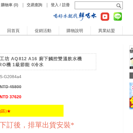
購物車
(
0
)
交易查詢
登入 / 註冊
回首頁
促銷活動
購物說明
異業結盟
工坊 AQ812 A16 廚下觸控雙溫飲水機
RO機 1級節能 0冷水
S-G2084a4
NTD 45800
NTD 37620
品下訂後，排單出貨安裝*