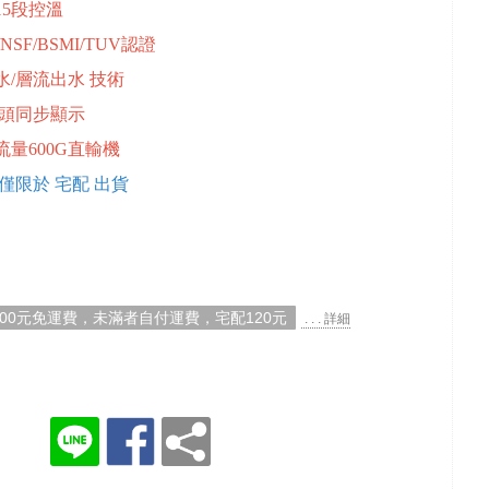
15段控溫
NSF/BSMI/TUV認證
冷水/層流出水 技術
龍頭同步顯示
流量600G直輸機
僅限於 宅配 出貨
000元免運費，未滿者自付運費，宅配120元
. . . 詳細