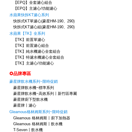
【EPQ】全套濾心組合
【EPQ】主濾心/功能濾心
水蘋果快拆KT濾心系列
快拆式KT單濾心(豪星HM-190、290)
快拆式KT濾心組(豪星HM-190、290)
水蘋果【TK】全系列
【TK】前置單濾心
【TK】前置濾心組合
【TK】純水機濾心全套組合
【TK】特濾水機濾心全套組合
【TK】主濾心/功能濾心
✪品牌專區
豪星牌飲水機系列~限時促銷
豪星牌飲水機~標準系列
豪星牌飲水機~高效系列〡新竹區專屬
豪星牌廚下型飲水機
豪星牌〡濾心
Gleamous格林姆斯系列~限時促銷
Gleamous 格林姆斯〡廚下加熱器
Gleamous 格林姆斯〡飲水機
T-Seven〡飲水機