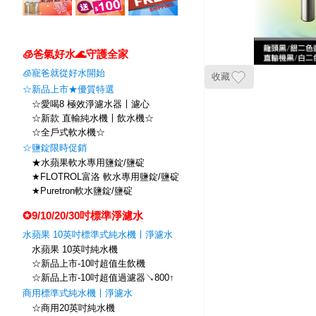
🧊爸氣好水🌊守護全家
🧊寵爸就從好水開始
收藏
☆新品上市★優質特選
☆愛喝8 極效淨濾水器〡濾心
☆新款 直輸純水機〡飲水機☆
☆全戶式軟水機☆
☆鹽錠限時促銷
★水蘋果軟水專用鹽錠/鹽碇
★FLOTROL富洛 軟水專用鹽錠/鹽碇
★Puretron軟水鹽錠/鹽碇
✪9/10/20/30吋標準淨濾水
水蘋果 10英吋標準式純水機〡淨濾水
水蘋果 10英吋純水機
☆新品上市-10吋超值生飲機
☆新品上市-10吋超值過濾器↘800↑
商用標準式純水機〡淨濾水
☆商用20英吋純水機