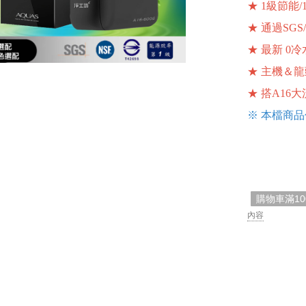
★ 1級節能/
★ 通過SGS/
★ 最新 0
★ 主機＆
★ 搭A16大
※ 本檔商品
購物車滿1
內容