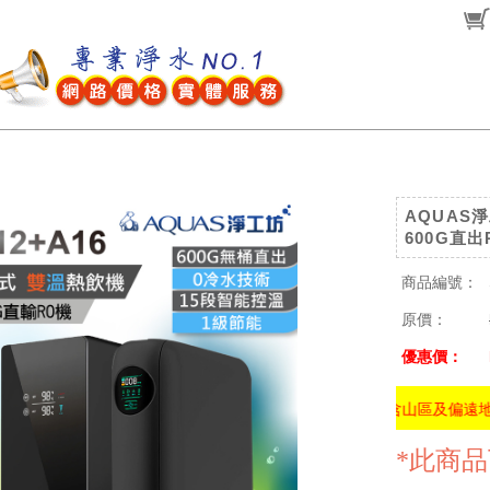
AQUAS淨
600G直出
商品編號：
原價：
優惠價：
★全省免費安裝(不含山區及偏遠地區)★
*此商