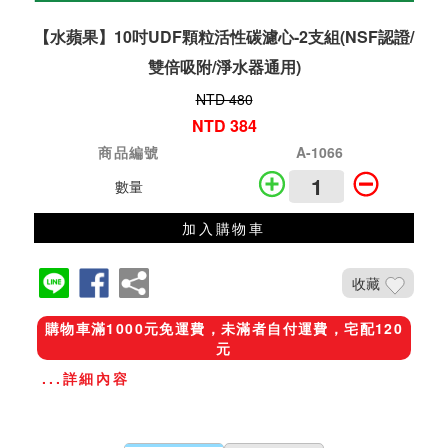
【水蘋果】10吋UDF顆粒活性碳濾心-2支組(NSF認證/
雙倍吸附/淨水器通用)
NTD 480
NTD 384
商品編號
A-1066
數量
加入購物車
收藏
購物車滿1000元免運費，未滿者自付運費，宅配120
元
...詳細內容