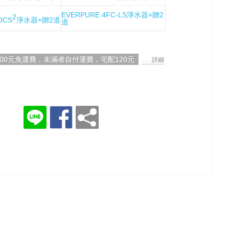
EVERPURE 4FC-LS淨水器+贈2
2
OCS
淨水器+贈2道
道
000元免運費，未滿者自付運費，宅配120元
. . . 詳細