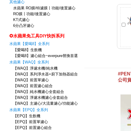
其他濾心
水蘋果 RO膜/特濾膜〡功能/後置濾心
RO膜〡功能/後置濾心
KT式濾心
6分凸牙濾心
✪水蘋果免工具DIY快拆系列
水蘋果【愛喝8】全系列
【愛喝8】生飲機
【愛喝8】濾心組合~everpure替換首選
水蘋果【WAQ】全系列
【WAQ】淨濾水機/純水機
【WAQ】系列淨水器+廚下加熱器組合
【WAQ】前置單濾心
【WAQ】前置濾心組合
【WAQ】純水機濾心全套組合
【WAQ】淨濾水機濾心全套組合
【WAQ】主濾心/大流量濾心/功能濾心
水蘋果【EPQ】全系列
【EPQ】生飲機
【EPQ】前置單濾心
【EPQ】前置濾心組合