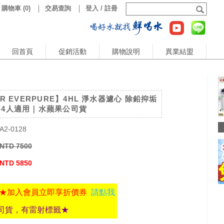
購物車
(
0
)
交易查詢
登入 / 註冊
回首頁
促銷活動
購物說明
異業結盟
IR EVERPURE】4HL 淨水器濾心 除鉛抑垢
-4人適用｜水蘋果公司貨
A2-0128
NTD 7500
NTD 5850
★加入會員立即享折價券
請點我
司貨，有雷射標籤★