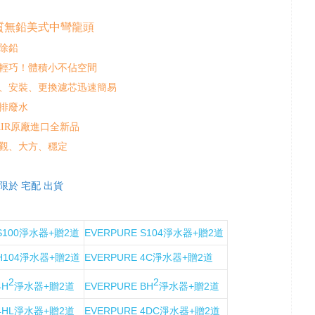
質無鉛美式中彎龍頭
除鉛
輕巧！體積小不佔空間
、安裝、更換濾芯迅速簡易
排廢水
AIR原廠進口全新品
觀、大方、穩定
限於 宅配 出貨
 S100淨水器+贈2道
EVERPURE S104淨水器+贈2道
 H104淨水器+贈2道
EVERPURE 4C淨水器+贈2道
2
2
4H
淨水器+贈2道
EVERPURE BH
淨水器+贈2道
 4HL淨水器+贈2道
EVERPURE 4DC淨水器+贈2道