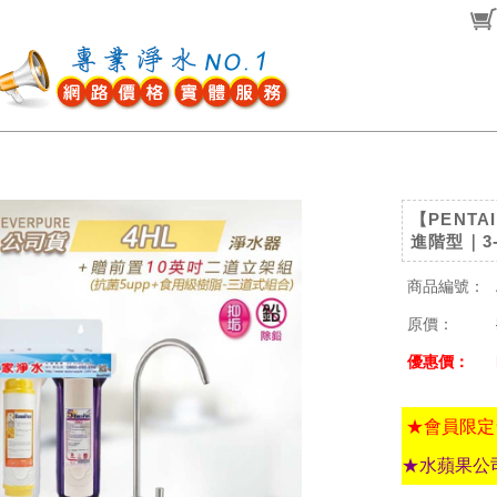
【PENTA
進階型｜3
商品編號：
原價：
優惠價：
★會員限定
★水蘋果公