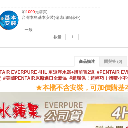
加
1000
元購買
台灣本島基本安裝(偏遠山區除外)
一般
數量:
商品描述
問與答
(0)