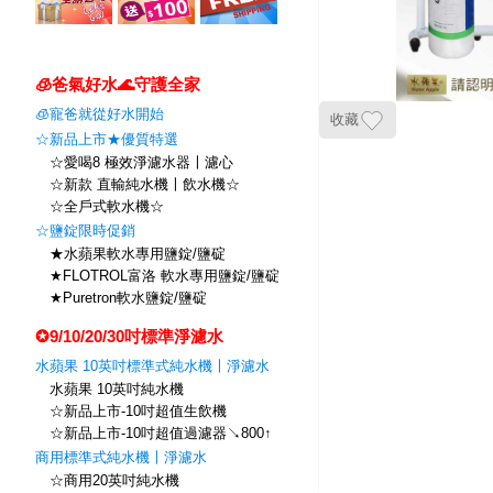
🧊爸氣好水🌊守護全家
🧊寵爸就從好水開始
收藏
☆新品上市★優質特選
☆愛喝8 極效淨濾水器〡濾心
☆新款 直輸純水機〡飲水機☆
☆全戶式軟水機☆
☆鹽錠限時促銷
★水蘋果軟水專用鹽錠/鹽碇
★FLOTROL富洛 軟水專用鹽錠/鹽碇
★Puretron軟水鹽錠/鹽碇
✪9/10/20/30吋標準淨濾水
水蘋果 10英吋標準式純水機〡淨濾水
水蘋果 10英吋純水機
☆新品上市-10吋超值生飲機
☆新品上市-10吋超值過濾器↘800↑
商用標準式純水機〡淨濾水
☆商用20英吋純水機