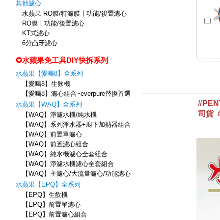
其他濾心
水蘋果 RO膜/特濾膜〡功能/後置濾心
RO膜〡功能/後置濾心
KT式濾心
6分凸牙濾心
✪水蘋果免工具DIY快拆系列
水蘋果【愛喝8】全系列
【愛喝8】生飲機
【愛喝8】濾心組合~everpure替換首選
水蘋果【WAQ】全系列
【WAQ】淨濾水機/純水機
【WAQ】系列淨水器+廚下加熱器組合
【WAQ】前置單濾心
【WAQ】前置濾心組合
【WAQ】純水機濾心全套組合
【WAQ】淨濾水機濾心全套組合
【WAQ】主濾心/大流量濾心/功能濾心
水蘋果【EPQ】全系列
【EPQ】生飲機
【EPQ】前置單濾心
【EPQ】前置濾心組合