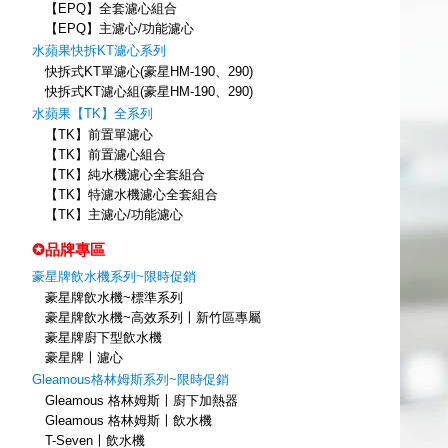
【EPQ】全套濾心組合
【EPQ】主濾心/功能濾心
水蘋果快拆KT濾心系列
快拆式KT單濾心(豪星HM-190、290)
快拆式KT濾心組(豪星HM-190、290)
水蘋果【TK】全系列
【TK】前置單濾心
【TK】前置濾心組合
【TK】純水機濾心全套組合
【TK】特濾水機濾心全套組合
【TK】主濾心/功能濾心
✪品牌專區
豪星牌飲水機系列~限時促銷
豪星牌飲水機~標準系列
豪星牌飲水機~高效系列〡新竹區專屬
豪星牌廚下型飲水機
豪星牌〡濾心
Gleamous格林姆斯系列~限時促銷
Gleamous 格林姆斯〡廚下加熱器
Gleamous 格林姆斯〡飲水機
T-Seven〡飲水機