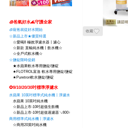
🧊爸氣好水🌊守護全家
🧊寵爸就從好水開始
收藏
☆新品上市★優質特選
☆愛喝8 極效淨濾水器〡濾心
☆新款 直輸純水機〡飲水機☆
☆全戶式軟水機☆
☆鹽錠限時促銷
★水蘋果軟水專用鹽錠/鹽碇
★FLOTROL富洛 軟水專用鹽錠/鹽碇
★Puretron軟水鹽錠/鹽碇
✪9/10/20/30吋標準淨濾水
水蘋果 10英吋標準式純水機〡淨濾水
水蘋果 10英吋純水機
☆新品上市-10吋超值生飲機
☆新品上市-10吋超值過濾器↘800↑
商用標準式純水機〡淨濾水
☆商用20英吋純水機