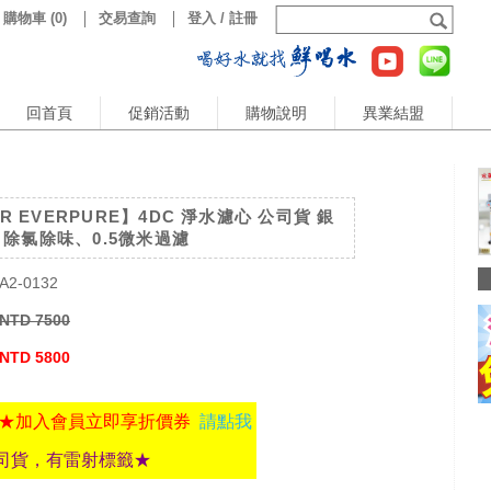
購物車
(
0
)
交易查詢
登入 / 註冊
回首頁
促銷活動
購物說明
異業結盟
IR EVERPURE】4DC 淨水濾心 公司貨 銀
除氯除味、0.5微米過濾
A2-0132
NTD 7500
NTD 5800
★加入會員立即享折價券
請點我
司貨，有雷射標籤★