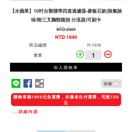
【水蘋果】10吋台製標準四道過濾器-麥飯石款(除氯除
味/附三叉鵝頸龍頭 分流器)可刷卡
NTD 2300
NTD 1840
商品編號
H-1036
數量
加入購物車
收藏
購物車滿1000元免運費，未滿者自付運費，宅配120
元
...詳細內容