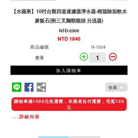
【水蘋果】10吋台製四道過濾器淨水器-樹脂除垢軟水
麥飯石(附三叉鵝頸龍頭 分流器)
NTD 2300
NTD 1840
商品編號
H-1034
數量
加入購物車
收藏
購物車滿1000元免運費，未滿者自付運費，宅配120
元
...詳細內容