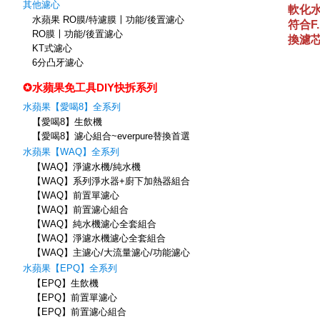
其他濾心
水蘋果 RO膜/特濾膜〡功能/後置濾心
RO膜〡功能/後置濾心
KT式濾心
6分凸牙濾心
✪水蘋果免工具DIY快拆系列
水蘋果【愛喝8】全系列
【愛喝8】生飲機
【愛喝8】濾心組合~everpure替換首選
水蘋果【WAQ】全系列
【WAQ】淨濾水機/純水機
【WAQ】系列淨水器+廚下加熱器組合
【WAQ】前置單濾心
【WAQ】前置濾心組合
【WAQ】純水機濾心全套組合
【WAQ】淨濾水機濾心全套組合
【WAQ】主濾心/大流量濾心/功能濾心
水蘋果【EPQ】全系列
【EPQ】生飲機
【EPQ】前置單濾心
【EPQ】前置濾心組合