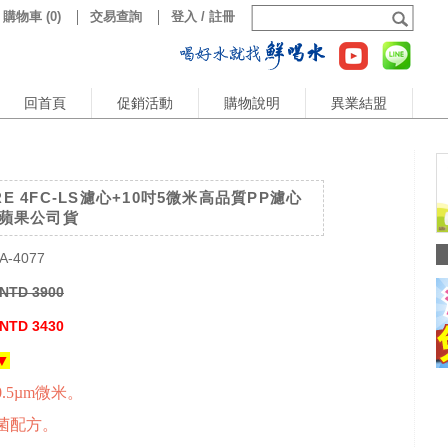
購物車
(
0
)
交易查詢
登入 / 註冊
回首頁
促銷活動
購物說明
異業結盟
RE 4FC-LS濾心+10吋5微米高品質PP濾心
 水蘋果公司貨
A-4077
NTD 3900
NTD 3430
▼
.5µm微米。
菌配方。