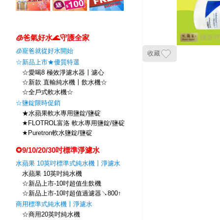
🧊爸氣好水🌊守護全家
🧊寵爸就從好水開始
收藏
☆新品上市★優質特選
☆愛喝8 極效淨濾水器〡濾心
☆新款 直輸純水機〡飲水機☆
☆全戶式軟水機☆
☆鹽錠限時促銷
★水蘋果軟水專用鹽錠/鹽碇
★FLOTROL富洛 軟水專用鹽錠/鹽碇
★Puretron軟水鹽錠/鹽碇
✪9/10/20/30吋標準淨濾水
水蘋果 10英吋標準式純水機〡淨濾水
水蘋果 10英吋純水機
☆新品上市-10吋超值生飲機
☆新品上市-10吋超值過濾器↘800↑
商用標準式純水機〡淨濾水
☆商用20英吋純水機