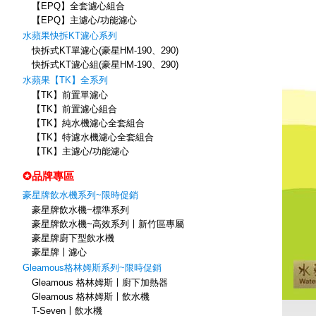
【EPQ】全套濾心組合
【EPQ】主濾心/功能濾心
水蘋果快拆KT濾心系列
快拆式KT單濾心(豪星HM-190、290)
快拆式KT濾心組(豪星HM-190、290)
水蘋果【TK】全系列
【TK】前置單濾心
【TK】前置濾心組合
【TK】純水機濾心全套組合
【TK】特濾水機濾心全套組合
【TK】主濾心/功能濾心
✪品牌專區
豪星牌飲水機系列~限時促銷
豪星牌飲水機~標準系列
豪星牌飲水機~高效系列〡新竹區專屬
豪星牌廚下型飲水機
豪星牌〡濾心
Gleamous格林姆斯系列~限時促銷
Gleamous 格林姆斯〡廚下加熱器
Gleamous 格林姆斯〡飲水機
T-Seven〡飲水機