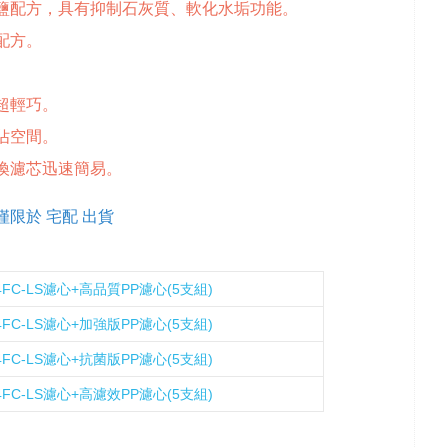
鹽配方，具有抑制石灰質、軟化水垢功能。
配方。
。
超輕巧。
佔空間。
換濾芯迅速簡易。
限於 宅配 出貨
 4FC-LS濾心+高品質PP濾心(5支組)
 4FC-LS濾心+加強版PP濾心(5支組)
 4FC-LS濾心+抗菌版PP濾心(5支組)
 4FC-LS濾心+高濾效PP濾心(5支組)