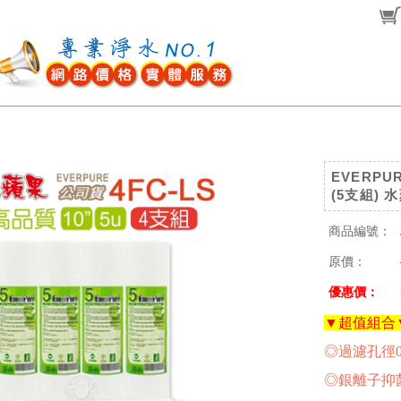
EVERPU
(5支組)
商品編號：
原價：
優惠價：
▼超值組合
◎過濾孔徑0
◎銀離子抑