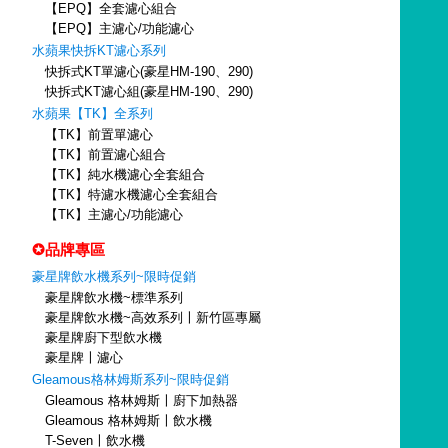
【EPQ】全套濾心組合
【EPQ】主濾心/功能濾心
水蘋果快拆KT濾心系列
快拆式KT單濾心(豪星HM-190、290)
快拆式KT濾心組(豪星HM-190、290)
水蘋果【TK】全系列
【TK】前置單濾心
【TK】前置濾心組合
【TK】純水機濾心全套組合
【TK】特濾水機濾心全套組合
【TK】主濾心/功能濾心
✪品牌專區
豪星牌飲水機系列~限時促銷
豪星牌飲水機~標準系列
豪星牌飲水機~高效系列〡新竹區專屬
豪星牌廚下型飲水機
豪星牌〡濾心
Gleamous格林姆斯系列~限時促銷
Gleamous 格林姆斯〡廚下加熱器
Gleamous 格林姆斯〡飲水機
T-Seven〡飲水機