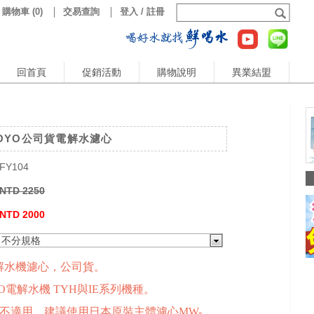
購物車
(
0
)
交易查詢
登入 / 註冊
回首頁
促銷活動
購物說明
異業結盟
 TOYO公司貨電解水濾心
FY104
NTD 2250
NTD 2000
不分規格
電解水機濾心，公司貨。
O電解水機 TYH與IE系列機種。
000不適用，建議使用日本原裝主體濾心MW-