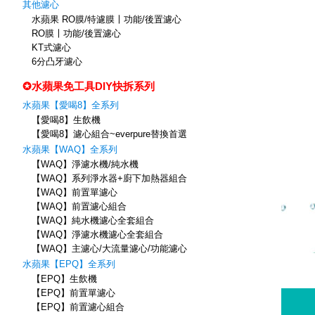
其他濾心
水蘋果 RO膜/特濾膜〡功能/後置濾心
RO膜〡功能/後置濾心
KT式濾心
6分凸牙濾心
✪水蘋果免工具DIY快拆系列
水蘋果【愛喝8】全系列
【愛喝8】生飲機
【愛喝8】濾心組合~everpure替換首選
水蘋果【WAQ】全系列
【WAQ】淨濾水機/純水機
【WAQ】系列淨水器+廚下加熱器組合
【WAQ】前置單濾心
【WAQ】前置濾心組合
【WAQ】純水機濾心全套組合
【WAQ】淨濾水機濾心全套組合
【WAQ】主濾心/大流量濾心/功能濾心
水蘋果【EPQ】全系列
【EPQ】生飲機
【EPQ】前置單濾心
【EPQ】前置濾心組合