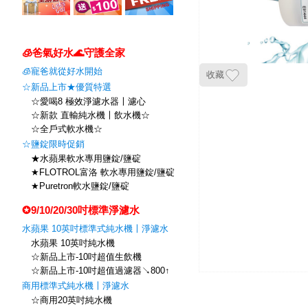
🧊爸氣好水🌊守護全家
🧊寵爸就從好水開始
收藏
☆新品上市★優質特選
☆愛喝8 極效淨濾水器〡濾心
☆新款 直輸純水機〡飲水機☆
☆全戶式軟水機☆
☆鹽錠限時促銷
★水蘋果軟水專用鹽錠/鹽碇
★FLOTROL富洛 軟水專用鹽錠/鹽碇
★Puretron軟水鹽錠/鹽碇
✪9/10/20/30吋標準淨濾水
水蘋果 10英吋標準式純水機〡淨濾水
水蘋果 10英吋純水機
☆新品上市-10吋超值生飲機
☆新品上市-10吋超值過濾器↘800↑
商用標準式純水機〡淨濾水
☆商用20英吋純水機