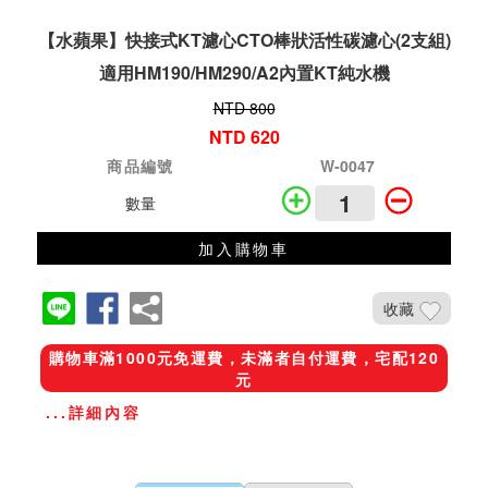
【水蘋果】快接式KT濾心CTO棒狀活性碳濾心(2支組)
適用HM190/HM290/A2內置KT純水機
NTD 800
NTD 620
商品編號
W-0047
數量
加入購物車
收藏
購物車滿1000元免運費，未滿者自付運費，宅配120
元
...詳細內容