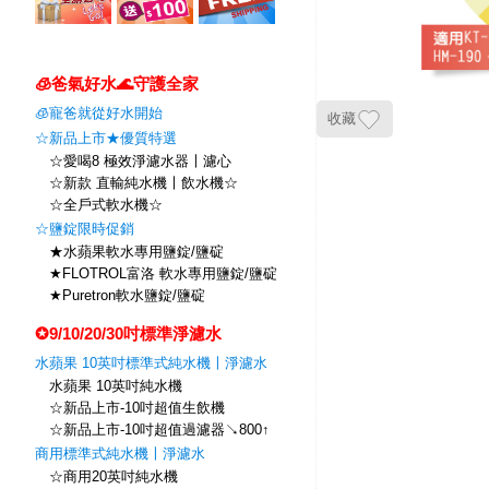
🧊爸氣好水🌊守護全家
🧊寵爸就從好水開始
收藏
☆新品上市★優質特選
☆愛喝8 極效淨濾水器〡濾心
☆新款 直輸純水機〡飲水機☆
☆全戶式軟水機☆
☆鹽錠限時促銷
★水蘋果軟水專用鹽錠/鹽碇
★FLOTROL富洛 軟水專用鹽錠/鹽碇
★Puretron軟水鹽錠/鹽碇
✪9/10/20/30吋標準淨濾水
水蘋果 10英吋標準式純水機〡淨濾水
水蘋果 10英吋純水機
☆新品上市-10吋超值生飲機
☆新品上市-10吋超值過濾器↘800↑
商用標準式純水機〡淨濾水
☆商用20英吋純水機