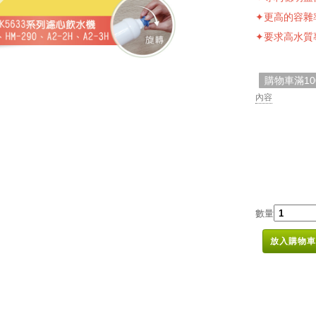
✦更高的容雜
✦要求高水質
購物車滿1
內容
數量
放入購物車