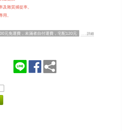
率及雜質捕捉率。
專用。
000元免運費，未滿者自付運費，宅配120元
. . . 詳細