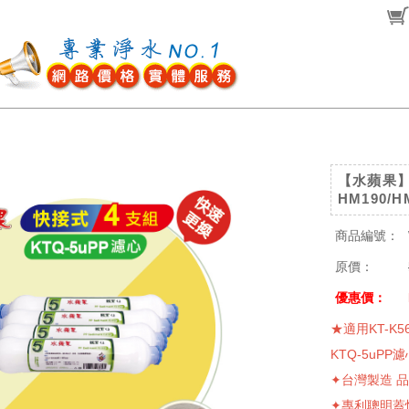
【水蘋果】
HM190/
商品編號：
原價：
優惠價：
★適用KT-K
KTQ-5uPP濾
✦台灣製造 
✦專利聰明蓋