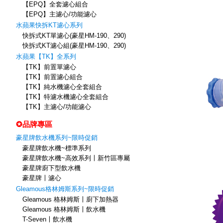
【EPQ】全套濾心組合
【EPQ】主濾心/功能濾心
水蘋果快拆KT濾心系列
快拆式KT單濾心(豪星HM-190、290)
快拆式KT濾心組(豪星HM-190、290)
水蘋果【TK】全系列
【TK】前置單濾心
【TK】前置濾心組合
【TK】純水機濾心全套組合
【TK】特濾水機濾心全套組合
【TK】主濾心/功能濾心
✪品牌專區
豪星牌飲水機系列~限時促銷
豪星牌飲水機~標準系列
豪星牌飲水機~高效系列〡新竹區專屬
豪星牌廚下型飲水機
豪星牌〡濾心
Gleamous格林姆斯系列~限時促銷
Gleamous 格林姆斯〡廚下加熱器
Gleamous 格林姆斯〡飲水機
T-Seven〡飲水機