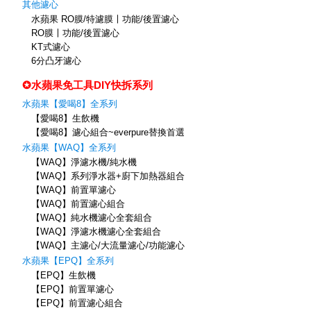
其他濾心
水蘋果 RO膜/特濾膜〡功能/後置濾心
RO膜〡功能/後置濾心
KT式濾心
6分凸牙濾心
✪水蘋果免工具DIY快拆系列
水蘋果【愛喝8】全系列
【愛喝8】生飲機
【愛喝8】濾心組合~everpure替換首選
水蘋果【WAQ】全系列
【WAQ】淨濾水機/純水機
【WAQ】系列淨水器+廚下加熱器組合
【WAQ】前置單濾心
【WAQ】前置濾心組合
【WAQ】純水機濾心全套組合
【WAQ】淨濾水機濾心全套組合
【WAQ】主濾心/大流量濾心/功能濾心
水蘋果【EPQ】全系列
【EPQ】生飲機
【EPQ】前置單濾心
【EPQ】前置濾心組合