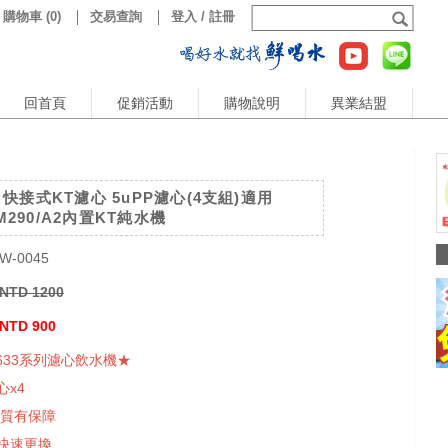
購物車
(
0
)
交易查詢
登入 / 註冊
回首頁
促銷活動
購物說明
異業結盟
快接式KT濾心 5uPP濾心(4支組)適用
HM290/A2內置KT純水機
W-0045
NTD 1200
NTD 900
5633系列濾心飲水機★
心x4
品質有保障
快速更換