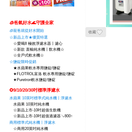
🧊爸氣好水🌊守護全家
🧊寵爸就從好水開始
收藏
☆新品上市★優質特選
☆愛喝8 極效淨濾水器〡濾心
☆新款 直輸純水機〡飲水機☆
☆全戶式軟水機☆
☆鹽錠限時促銷
★水蘋果軟水專用鹽錠/鹽碇
★FLOTROL富洛 軟水專用鹽錠/鹽碇
★Puretron軟水鹽錠/鹽碇
✪9/10/20/30吋標準淨濾水
水蘋果 10英吋標準式純水機〡淨濾水
水蘋果 10英吋純水機
☆新品上市-10吋超值生飲機
☆新品上市-10吋超值過濾器↘800↑
商用標準式純水機〡淨濾水
☆商用20英吋純水機