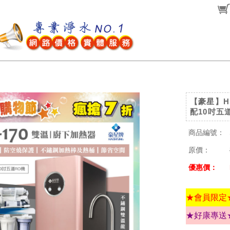
【豪星】H
配10吋五道
商品編號：
原價：
優惠價：
★會員限定
★好康專送