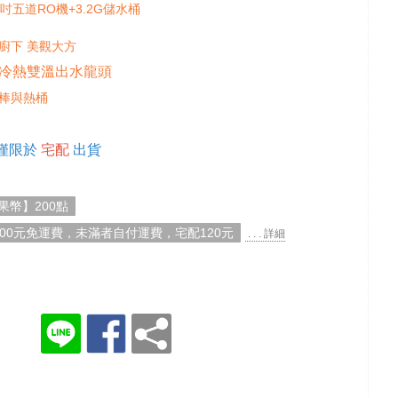
吋五道RO機+3.2G儲水桶
廚下 美觀大方
冷熱雙溫
出水龍頭
棒與熱桶
僅限於
宅配
出貨
果幣】200點
000元免運費，未滿者自付運費，宅配120元
. . . 詳細