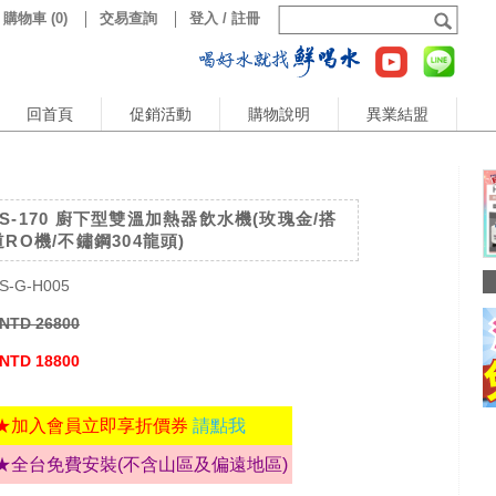
購物車
(
0
)
交易查詢
登入 / 註冊
回首頁
促銷活動
購物說明
異業結盟
S-170 廚下型雙溫加熱器飲水機(玫瑰金/搭
RO機/不鏽鋼304龍頭)
S-G-H005
NTD 26800
NTD 18800
★加入會員立即享折價券
請點我
★全台免費安裝(不含山區及偏遠地區)