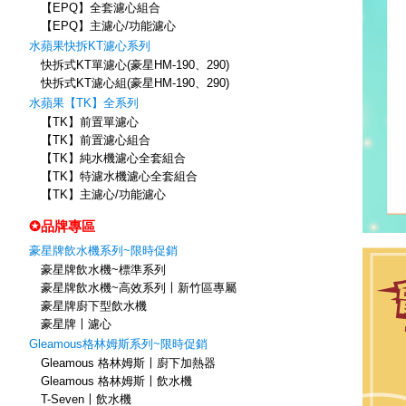
【EPQ】全套濾心組合
【EPQ】主濾心/功能濾心
水蘋果快拆KT濾心系列
快拆式KT單濾心(豪星HM-190、290)
快拆式KT濾心組(豪星HM-190、290)
水蘋果【TK】全系列
【TK】前置單濾心
【TK】前置濾心組合
【TK】純水機濾心全套組合
【TK】特濾水機濾心全套組合
【TK】主濾心/功能濾心
✪品牌專區
豪星牌飲水機系列~限時促銷
豪星牌飲水機~標準系列
豪星牌飲水機~高效系列〡新竹區專屬
豪星牌廚下型飲水機
豪星牌〡濾心
Gleamous格林姆斯系列~限時促銷
Gleamous 格林姆斯〡廚下加熱器
Gleamous 格林姆斯〡飲水機
T-Seven〡飲水機