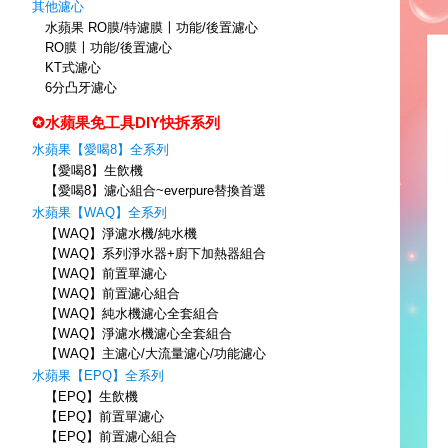
其他濾心
水蘋果 RO膜/特濾膜〡功能/後置濾心
RO膜〡功能/後置濾心
KT式濾心
6分凸牙濾心
✪水蘋果免工具DIY快拆系列
水蘋果【愛喝8】全系列
【愛喝8】生飲機
【愛喝8】濾心組合~everpure替換首選
水蘋果【WAQ】全系列
【WAQ】淨濾水機/純水機
【WAQ】系列淨水器+廚下加熱器組合
【WAQ】前置單濾心
【WAQ】前置濾心組合
【WAQ】純水機濾心全套組合
【WAQ】淨濾水機濾心全套組合
【WAQ】主濾心/大流量濾心/功能濾心
水蘋果【EPQ】全系列
【EPQ】生飲機
【EPQ】前置單濾心
【EPQ】前置濾心組合