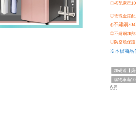
◎搭配豪星10
◎玫瑰金搭配
不鏽鋼304
◎
◎不鏽鋼加熱
◎防空燒保護
※本檔商品
加碼送【蘋
購物車滿1
內容