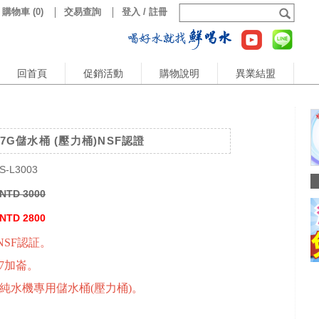
購物車
(
0
)
交易查詢
登入 / 註冊
回首頁
促銷活動
購物說明
異業結盟
.7G儲水桶 (壓力桶)NSF認證
S-L3003
NTD 3000
NTD 2800
NSF認証。
.7加崙。
透純水機專用儲水桶(壓力桶)。