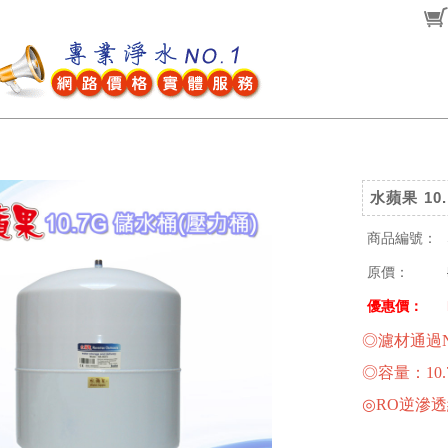
水蘋果 10
商品編號：
原價：
優惠價：
◎濾材通過
◎容量：10
◎RO逆滲