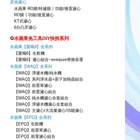
其他濾心
水蘋果 RO膜/特濾膜〡功能/後置濾心
RO膜〡功能/後置濾心
KT式濾心
6分凸牙濾心
✪水蘋果免工具DIY快拆系列
水蘋果【愛喝8】全系列
【愛喝8】生飲機
【愛喝8】濾心組合~everpure替換首選
水蘋果【WAQ】全系列
【WAQ】淨濾水機/純水機
【WAQ】系列淨水器+廚下加熱器組合
【WAQ】前置單濾心
【WAQ】前置濾心組合
【WAQ】純水機濾心全套組合
【WAQ】淨濾水機濾心全套組合
【WAQ】主濾心/大流量濾心/功能濾心
水蘋果【EPQ】全系列
【EPQ】生飲機
【EPQ】前置單濾心
【EPQ】前置濾心組合