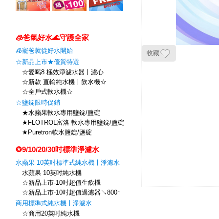
🧊爸氣好水🌊守護全家
🧊寵爸就從好水開始
收藏
☆新品上市★優質特選
☆愛喝8 極效淨濾水器〡濾心
☆新款 直輸純水機〡飲水機☆
☆全戶式軟水機☆
☆鹽錠限時促銷
★水蘋果軟水專用鹽錠/鹽碇
★FLOTROL富洛 軟水專用鹽錠/鹽碇
★Puretron軟水鹽錠/鹽碇
✪9/10/20/30吋標準淨濾水
水蘋果 10英吋標準式純水機〡淨濾水
水蘋果 10英吋純水機
☆新品上市-10吋超值生飲機
☆新品上市-10吋超值過濾器↘800↑
商用標準式純水機〡淨濾水
☆商用20英吋純水機