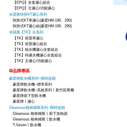
【EPQ】全套濾心組合
【EPQ】主濾心/功能濾心
水蘋果快拆KT濾心系列
快拆式KT單濾心(豪星HM-190、290)
快拆式KT濾心組(豪星HM-190、290)
水蘋果【TK】全系列
【TK】前置單濾心
【TK】前置濾心組合
【TK】純水機濾心全套組合
【TK】特濾水機濾心全套組合
【TK】主濾心/功能濾心
✪品牌專區
豪星牌飲水機系列~限時促銷
豪星牌飲水機~標準系列
豪星牌飲水機~高效系列〡新竹區專屬
豪星牌廚下型飲水機
豪星牌〡濾心
Gleamous格林姆斯系列~限時促銷
Gleamous 格林姆斯〡廚下加熱器
Gleamous 格林姆斯〡飲水機
T-Seven〡飲水機