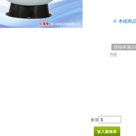
.
※ 本檔商
購物車滿1
內容
數量
放入購物車