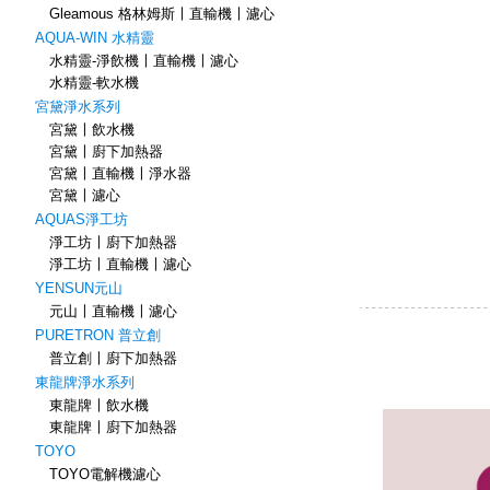
Gleamous 格林姆斯〡直輸機〡濾心
AQUA-WIN 水精靈
水精靈-淨飲機〡直輸機〡濾心
水精靈-軟水機
宮黛淨水系列
宮黛〡飲水機
宮黛〡廚下加熱器
宮黛〡直輸機〡淨水器
宮黛〡濾心
AQUAS淨工坊
淨工坊〡廚下加熱器
淨工坊〡直輸機〡濾心
YENSUN元山
元山〡直輸機〡濾心
PURETRON 普立創
普立創〡廚下加熱器
東龍牌淨水系列
東龍牌〡飲水機
東龍牌〡廚下加熱器
TOYO
TOYO電解機濾心