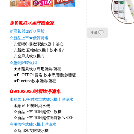
🧊爸氣好水🌊守護全家
🧊寵爸就從好水開始
收藏
☆新品上市★優質特選
☆愛喝8 極效淨濾水器〡濾心
☆新款 直輸純水機〡飲水機☆
☆全戶式軟水機☆
☆鹽錠限時促銷
★水蘋果軟水專用鹽錠/鹽碇
★FLOTROL富洛 軟水專用鹽錠/鹽碇
★Puretron軟水鹽錠/鹽碇
✪9/10/20/30吋標準淨濾水
水蘋果 10英吋標準式純水機〡淨濾水
水蘋果 10英吋純水機
☆新品上市-10吋超值生飲機
☆新品上市-10吋超值過濾器↘800↑
商用標準式純水機〡淨濾水
☆商用20英吋純水機