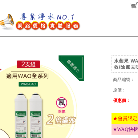
水蘋果 W
效/除氯去
商品編號：
原價：
優惠價：
★會員限定
★WAQ快