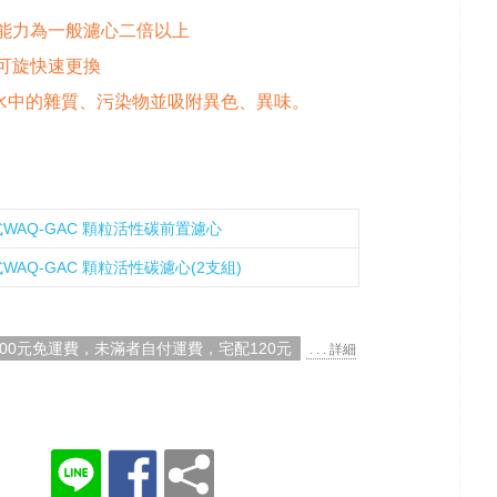
效能力為一般濾心二倍以上
度可旋快速更換
水中的雜質、污染物並吸附異色、異味。
WAQ-GAC 顆粒活性碳前置濾心
WAQ-GAC 顆粒活性碳濾心(2支組)
000元免運費，未滿者自付運費，宅配120元
. . . 詳細