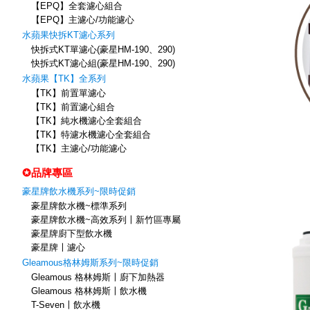
【EPQ】全套濾心組合
【EPQ】主濾心/功能濾心
水蘋果快拆KT濾心系列
快拆式KT單濾心(豪星HM-190、290)
快拆式KT濾心組(豪星HM-190、290)
水蘋果【TK】全系列
【TK】前置單濾心
【TK】前置濾心組合
【TK】純水機濾心全套組合
【TK】特濾水機濾心全套組合
【TK】主濾心/功能濾心
✪品牌專區
豪星牌飲水機系列~限時促銷
豪星牌飲水機~標準系列
豪星牌飲水機~高效系列〡新竹區專屬
豪星牌廚下型飲水機
豪星牌〡濾心
Gleamous格林姆斯系列~限時促銷
Gleamous 格林姆斯〡廚下加熱器
Gleamous 格林姆斯〡飲水機
T-Seven〡飲水機