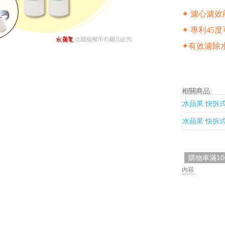
✦ 濾心濾
✦ 專利45
✦有效濾除
相關商品:
水蘋果 快拆式
水蘋果 快拆式
購物車滿1
內容