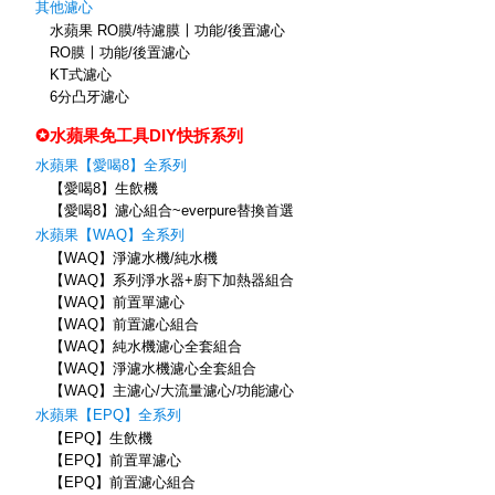
其他濾心
水蘋果 RO膜/特濾膜〡功能/後置濾心
RO膜〡功能/後置濾心
KT式濾心
6分凸牙濾心
✪水蘋果免工具DIY快拆系列
水蘋果【愛喝8】全系列
【愛喝8】生飲機
【愛喝8】濾心組合~everpure替換首選
水蘋果【WAQ】全系列
【WAQ】淨濾水機/純水機
【WAQ】系列淨水器+廚下加熱器組合
【WAQ】前置單濾心
【WAQ】前置濾心組合
【WAQ】純水機濾心全套組合
【WAQ】淨濾水機濾心全套組合
【WAQ】主濾心/大流量濾心/功能濾心
水蘋果【EPQ】全系列
【EPQ】生飲機
【EPQ】前置單濾心
【EPQ】前置濾心組合