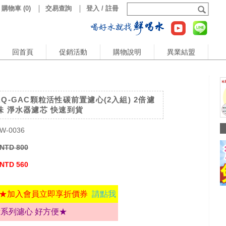
購物車
(
0
)
交易查詢
登入 / 註冊
回首頁
促銷活動
購物說明
異業結盟
AQ-GAC顆粒活性碳前置濾心(2入組) 2倍濾
味 淨水器濾芯 快速到貨
W-0036
NTD 800
NTD 560
★加入會員立即享折價券
請點我
拆系列濾心 好方便★