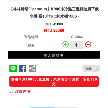
【格林姆斯Gleamous】K900冰冷熱三溫觸控廚下飲
水機(搭10吋RO純水機100G)
NTD 41000
NTD 28080
商品編號
G-C056
數量
加入購物車
收藏
購物車滿1000元免運費，未滿者自付運費，宅配120
元
...詳細內容