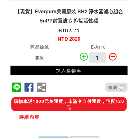
【現貨】Everpure美國原裝 BH2 淨水器濾心組合
5uPP前置濾芯 抑垢活性碳
NTD 3120
NTD 2820
商品編號
E-A118
數量
加入購物車
收藏
購物車滿1000元免運費，未滿者自付運費，宅配120
元
...詳細內容