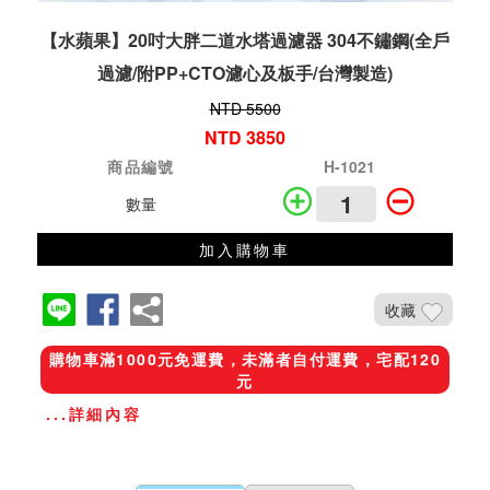
【水蘋果】20吋大胖二道水塔過濾器 304不鏽鋼(全戶
過濾/附PP+CTO濾心及板手/台灣製造)
NTD 5500
NTD 3850
商品編號
H-1021
數量
加入購物車
收藏
購物車滿1000元免運費，未滿者自付運費，宅配120
元
...詳細內容