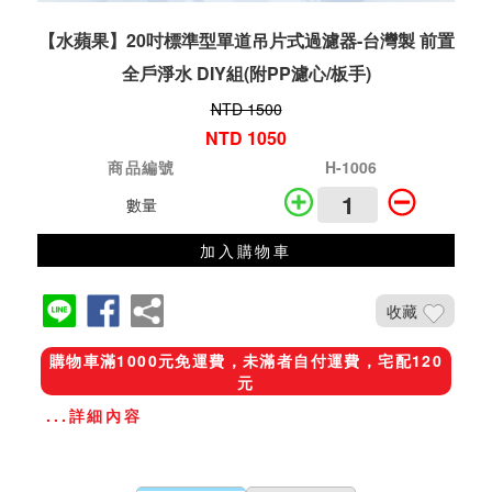
【水蘋果】20吋標準型單道吊片式過濾器-台灣製 前置
全戶淨水 DIY組(附PP濾心/板手)
NTD 1500
NTD 1050
商品編號
H-1006
數量
加入購物車
收藏
購物車滿1000元免運費，未滿者自付運費，宅配120
元
...詳細內容