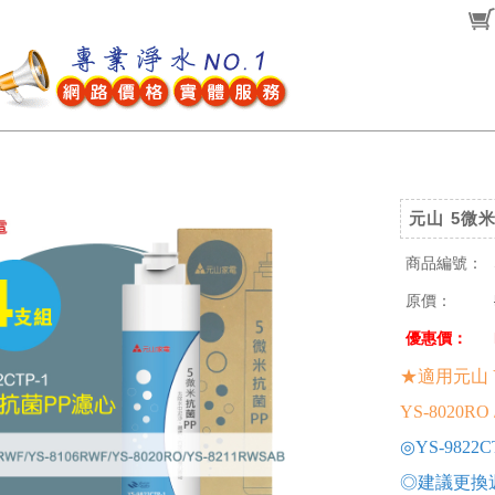
元山 5微米
商品編號：
原價：
優惠價：
★適用元山 YS-
YS-8020RO
◎YS-9822
◎建議更換週