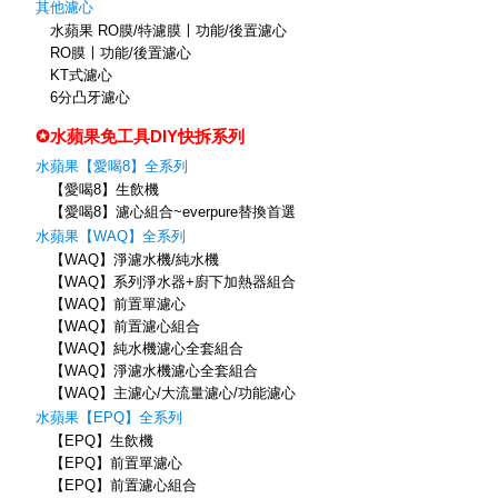
其他濾心
水蘋果 RO膜/特濾膜〡功能/後置濾心
RO膜〡功能/後置濾心
KT式濾心
6分凸牙濾心
✪水蘋果免工具DIY快拆系列
水蘋果【愛喝8】全系列
【愛喝8】生飲機
【愛喝8】濾心組合~everpure替換首選
水蘋果【WAQ】全系列
【WAQ】淨濾水機/純水機
【WAQ】系列淨水器+廚下加熱器組合
【WAQ】前置單濾心
【WAQ】前置濾心組合
【WAQ】純水機濾心全套組合
【WAQ】淨濾水機濾心全套組合
【WAQ】主濾心/大流量濾心/功能濾心
水蘋果【EPQ】全系列
【EPQ】生飲機
【EPQ】前置單濾心
【EPQ】前置濾心組合