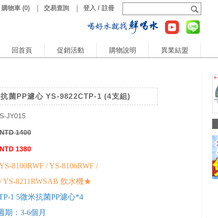
購物車
(
0
)
交易查詢
登入 / 註冊
回首頁
促銷活動
購物說明
異業結盟
抗菌PP濾心 YS-9822CTP-1 (4支組)
S-JY015
NTD 1400
NTD 1380
8100RWF / YS-8106RWF /
 / YS-8211RWSAB 飲水機★
CTP-1 5微米抗菌PP濾心*4
期：3-6個月