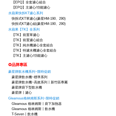
【EPQ】全套濾心組合
【EPQ】主濾心/功能濾心
水蘋果快拆KT濾心系列
快拆式KT單濾心(豪星HM-190、290)
快拆式KT濾心組(豪星HM-190、290)
水蘋果【TK】全系列
【TK】前置單濾心
【TK】前置濾心組合
【TK】純水機濾心全套組合
【TK】特濾水機濾心全套組合
【TK】主濾心/功能濾心
✪品牌專區
豪星牌飲水機系列~限時促銷
豪星牌飲水機~標準系列
豪星牌飲水機~高效系列〡新竹區專屬
豪星牌廚下型飲水機
豪星牌〡濾心
Gleamous格林姆斯系列~限時促銷
Gleamous 格林姆斯〡廚下加熱器
Gleamous 格林姆斯〡飲水機
T-Seven〡飲水機