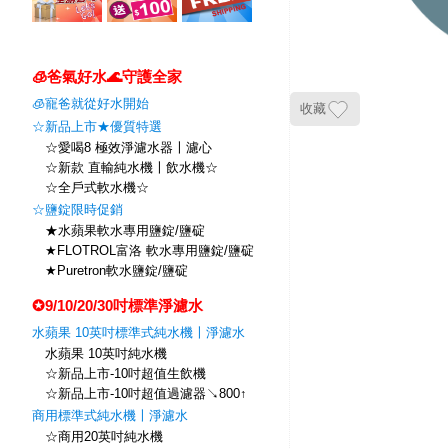
🧊爸氣好水🌊守護全家
🧊寵爸就從好水開始
收藏
☆新品上市★優質特選
☆愛喝8 極效淨濾水器〡濾心
☆新款 直輸純水機〡飲水機☆
☆全戶式軟水機☆
☆鹽錠限時促銷
★水蘋果軟水專用鹽錠/鹽碇
★FLOTROL富洛 軟水專用鹽錠/鹽碇
★Puretron軟水鹽錠/鹽碇
✪9/10/20/30吋標準淨濾水
水蘋果 10英吋標準式純水機〡淨濾水
水蘋果 10英吋純水機
☆新品上市-10吋超值生飲機
☆新品上市-10吋超值過濾器↘800↑
商用標準式純水機〡淨濾水
☆商用20英吋純水機