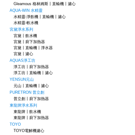
Gleamous 格林姆斯〡直輸機〡濾心
AQUA-WIN 水精靈
水精靈-淨飲機〡直輸機〡濾心
水精靈-軟水機
宮黛淨水系列
宮黛〡飲水機
宮黛〡廚下加熱器
宮黛〡直輸機〡淨水器
宮黛〡濾心
AQUAS淨工坊
淨工坊〡廚下加熱器
淨工坊〡直輸機〡濾心
YENSUN元山
元山〡直輸機〡濾心
PURETRON 普立創
普立創〡廚下加熱器
東龍牌淨水系列
東龍牌〡飲水機
東龍牌〡廚下加熱器
TOYO
TOYO電解機濾心