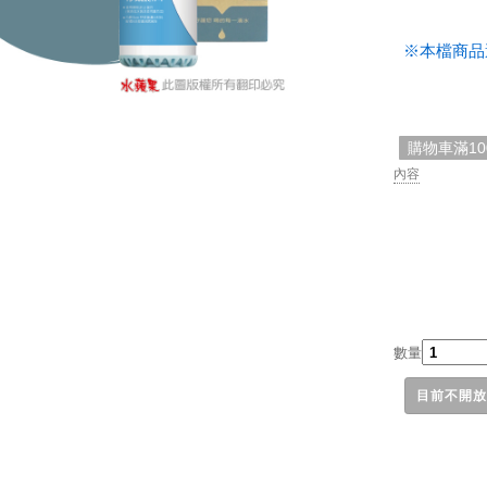
.
※本檔商品
購物車滿1
內容
數量
目前不開放