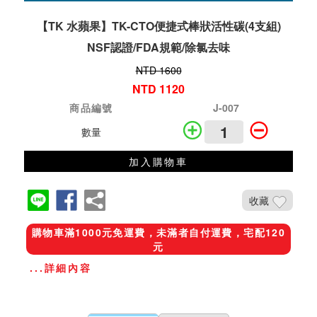
【TK 水蘋果】TK-CTO便捷式棒狀活性碳(4支組)
NSF認證/FDA規範/除氯去味
NTD 1600
NTD 1120
商品編號
J-007
數量
加入購物車
收藏
購物車滿1000元免運費，未滿者自付運費，宅配120
元
...詳細內容