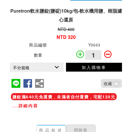
Puretron軟水鹽錠(鹽碇)10kg/包-軟水機用鹽、樹脂濾
心還原
NTD 400
NTD 320
商品編號
Y0043
數量
加入購物車
收藏
鹽錠滿640元免運費，未滿者自付運費，宅配120元
...詳細內容
商品敘述
問與答