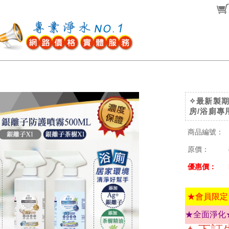
✧最新製期
房/浴廁專用
商品編號：
原價：
優惠價：
★會員限定
★
全面淨化