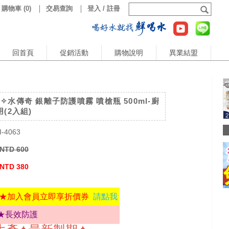
購物車
(
0
)
交易查詢
登入 / 註冊
回首頁
促銷活動
購物說明
異業結盟
✧水傳奇 銀離子防護噴霧 噴槍瓶 500ml-廚
(2入組)
I-4063
NTD 600
NTD 380
★加入會員立即享折價券
請點我
★長效防護