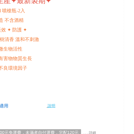
生產
✦
最新製期
✦
l 噴槍瓶-2入
造 不含酒精
長效 ✦ 防護
✦
茶樹清香 溫和不刺激
抗微生物活性
種有害物物質生長
不良環境因子
適用
說明
000元免運費，未滿者自付運費，宅配120元
. . . 詳細