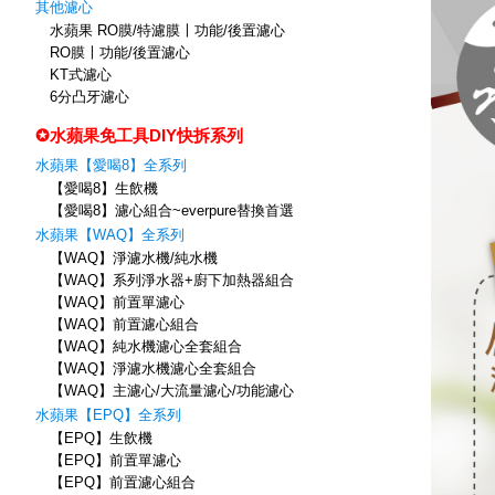
其他濾心
水蘋果 RO膜/特濾膜〡功能/後置濾心
RO膜〡功能/後置濾心
KT式濾心
6分凸牙濾心
✪水蘋果免工具DIY快拆系列
水蘋果【愛喝8】全系列
【愛喝8】生飲機
【愛喝8】濾心組合~everpure替換首選
水蘋果【WAQ】全系列
【WAQ】淨濾水機/純水機
【WAQ】系列淨水器+廚下加熱器組合
【WAQ】前置單濾心
【WAQ】前置濾心組合
【WAQ】純水機濾心全套組合
【WAQ】淨濾水機濾心全套組合
【WAQ】主濾心/大流量濾心/功能濾心
水蘋果【EPQ】全系列
【EPQ】生飲機
【EPQ】前置單濾心
【EPQ】前置濾心組合