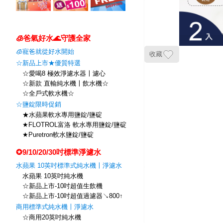
🧊爸氣好水🌊守護全家
🧊寵爸就從好水開始
收藏
☆新品上市★優質特選
☆愛喝8 極效淨濾水器〡濾心
☆新款 直輸純水機〡飲水機☆
☆全戶式軟水機☆
☆鹽錠限時促銷
★水蘋果軟水專用鹽錠/鹽碇
★FLOTROL富洛 軟水專用鹽錠/鹽碇
★Puretron軟水鹽錠/鹽碇
✪9/10/20/30吋標準淨濾水
水蘋果 10英吋標準式純水機〡淨濾水
水蘋果 10英吋純水機
☆新品上市-10吋超值生飲機
☆新品上市-10吋超值過濾器↘800↑
商用標準式純水機〡淨濾水
☆商用20英吋純水機