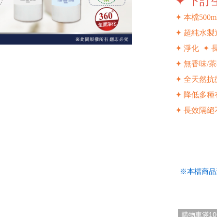
✦ 下訂
✦ 本檔500m
✦ 超純水製
✦ 淨化 ✦ 
✦ 無香味/
✦ 全天然
✦ 降低多
✦
長效隔絕
.
※本檔商品
購物車滿1