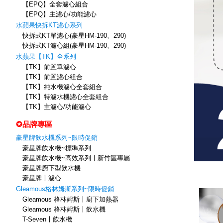
【EPQ】全套濾心組合
【EPQ】主濾心/功能濾心
水蘋果快拆KT濾心系列
快拆式KT單濾心(豪星HM-190、290)
快拆式KT濾心組(豪星HM-190、290)
水蘋果【TK】全系列
【TK】前置單濾心
【TK】前置濾心組合
【TK】純水機濾心全套組合
【TK】特濾水機濾心全套組合
【TK】主濾心/功能濾心
✪品牌專區
豪星牌飲水機系列~限時促銷
豪星牌飲水機~標準系列
豪星牌飲水機~高效系列〡新竹區專屬
豪星牌廚下型飲水機
豪星牌〡濾心
Gleamous格林姆斯系列~限時促銷
Gleamous 格林姆斯〡廚下加熱器
Gleamous 格林姆斯〡飲水機
T-Seven〡飲水機