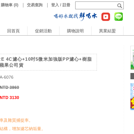
購物車
(
0
)
交易查詢
登入 / 註冊
回首頁
促銷活動
購物說明
異業結盟
RE 4C濾心+10吋5微米加強版PP濾心+樹脂
 水蘋果公司貨
A-6076
NTD 3860
NTD 3130
率及雜質捕捉率。
結構，增加濾芯納垢量。