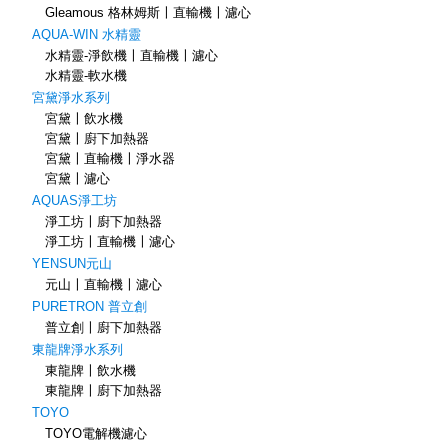
Gleamous 格林姆斯〡直輸機〡濾心
AQUA-WIN 水精靈
水精靈-淨飲機〡直輸機〡濾心
水精靈-軟水機
宮黛淨水系列
宮黛〡飲水機
宮黛〡廚下加熱器
宮黛〡直輸機〡淨水器
宮黛〡濾心
AQUAS淨工坊
淨工坊〡廚下加熱器
淨工坊〡直輸機〡濾心
YENSUN元山
元山〡直輸機〡濾心
PURETRON 普立創
普立創〡廚下加熱器
東龍牌淨水系列
東龍牌〡飲水機
東龍牌〡廚下加熱器
TOYO
TOYO電解機濾心