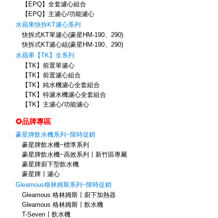
【EPQ】全套濾心組合
【EPQ】主濾心/功能濾心
水蘋果快拆KT濾心系列
快拆式KT單濾心(豪星HM-190、290)
快拆式KT濾心組(豪星HM-190、290)
水蘋果【TK】全系列
【TK】前置單濾心
【TK】前置濾心組合
【TK】純水機濾心全套組合
【TK】特濾水機濾心全套組合
【TK】主濾心/功能濾心
✪品牌專區
豪星牌飲水機系列~限時促銷
豪星牌飲水機~標準系列
豪星牌飲水機~高效系列〡新竹區專屬
豪星牌廚下型飲水機
豪星牌〡濾心
Gleamous格林姆斯系列~限時促銷
Gleamous 格林姆斯〡廚下加熱器
Gleamous 格林姆斯〡飲水機
T-Seven〡飲水機