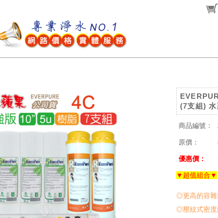
EVERPU
(7支組)
商品編號：
原價：
優惠價：
▼超值組合▼
◎更高的容雜
◎壓紋式密度