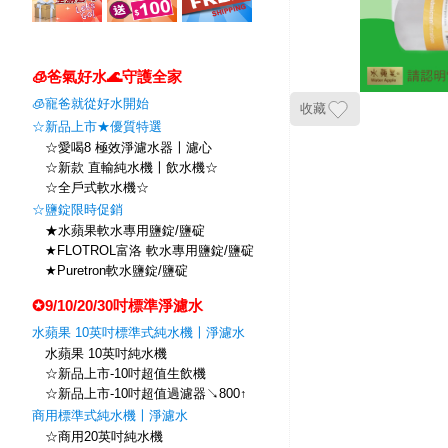
🧊爸氣好水🌊守護全家
🧊寵爸就從好水開始
收藏
☆新品上市★優質特選
☆愛喝8 極效淨濾水器〡濾心
☆新款 直輸純水機〡飲水機☆
☆全戶式軟水機☆
☆鹽錠限時促銷
★水蘋果軟水專用鹽錠/鹽碇
★FLOTROL富洛 軟水專用鹽錠/鹽碇
★Puretron軟水鹽錠/鹽碇
✪9/10/20/30吋標準淨濾水
水蘋果 10英吋標準式純水機〡淨濾水
水蘋果 10英吋純水機
☆新品上市-10吋超值生飲機
☆新品上市-10吋超值過濾器↘800↑
商用標準式純水機〡淨濾水
☆商用20英吋純水機