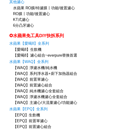
其他濾心
水蘋果 RO膜/特濾膜〡功能/後置濾心
RO膜〡功能/後置濾心
KT式濾心
6分凸牙濾心
✪水蘋果免工具DIY快拆系列
水蘋果【愛喝8】全系列
【愛喝8】生飲機
【愛喝8】濾心組合~everpure替換首選
水蘋果【WAQ】全系列
【WAQ】淨濾水機/純水機
【WAQ】系列淨水器+廚下加熱器組合
【WAQ】前置單濾心
【WAQ】前置濾心組合
【WAQ】純水機濾心全套組合
【WAQ】淨濾水機濾心全套組合
【WAQ】主濾心/大流量濾心/功能濾心
水蘋果【EPQ】全系列
【EPQ】生飲機
【EPQ】前置單濾心
【EPQ】前置濾心組合