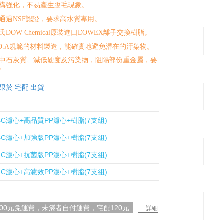
構強化，不易產生脫毛現象。
通過NSF認證，要求高水質專用。
DOW Chemical原裝進口DOWEX離子交換樹脂。
.D.A規範的材料製造，能確實地避免潛在的汙染物。
中石灰質、減低硬度及污染物，阻隔部份重金屬，要
。
限於 宅配 出貨
 4C濾心+高品質PP濾心+樹脂(7支組)
 4C濾心+加強版PP濾心+樹脂(7支組)
 4C濾心+抗菌版PP濾心+樹脂(7支組)
 4C濾心+高濾效PP濾心+樹脂(7支組)
000元免運費，未滿者自付運費，宅配120元
. . . 詳細