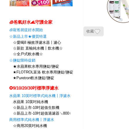
🧊爸氣好水🌊守護全家
🧊寵爸就從好水開始
收藏
☆新品上市★優質特選
☆愛喝8 極效淨濾水器〡濾心
☆新款 直輸純水機〡飲水機☆
☆全戶式軟水機☆
☆鹽錠限時促銷
★水蘋果軟水專用鹽錠/鹽碇
★FLOTROL富洛 軟水專用鹽錠/鹽碇
★Puretron軟水鹽錠/鹽碇
✪9/10/20/30吋標準淨濾水
水蘋果 10英吋標準式純水機〡淨濾水
水蘋果 10英吋純水機
☆新品上市-10吋超值生飲機
☆新品上市-10吋超值過濾器↘800↑
商用標準式純水機〡淨濾水
☆商用20英吋純水機