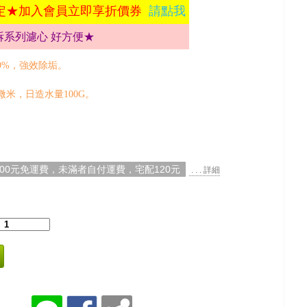
定★加入會員立即享折價券
請點我
拆系列濾心 好方便★
99%，強效除垢
。
1微米，日造水量100G。
000元免運費，未滿者自付運費，宅配120元
. . . 詳細