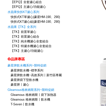
【EPQ】全套濾心組合
【EPQ】主濾心/功能濾心
水蘋果快拆KT濾心系列
快拆式KT單濾心(豪星HM-190、290)
快拆式KT濾心組(豪星HM-190、290)
水蘋果【TK】全系列
【TK】前置單濾心
【TK】前置濾心組合
【TK】純水機濾心全套組合
【TK】特濾水機濾心全套組合
【TK】主濾心/功能濾心
✪品牌專區
豪星牌飲水機系列~限時促銷
豪星牌飲水機~標準系列
豪星牌飲水機~高效系列〡新竹區專屬
豪星牌廚下型飲水機
豪星牌〡濾心
Gleamous格林姆斯系列~限時促銷
Gleamous 格林姆斯〡廚下加熱器
Gleamous 格林姆斯〡飲水機
T-Seven〡飲水機