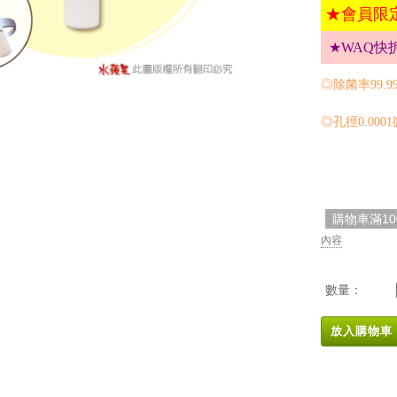
★會員限
★WAQ快
◎除菌率99.
◎孔徑0.000
購物車滿1
內容
數量：
放入購物車