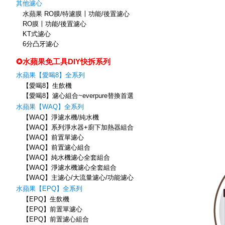
其他濾心
水蘋果 RO膜/特濾膜〡功能/後置濾心
RO膜〡功能/後置濾心
KT式濾心
6分凸牙濾心
✪水蘋果免工具DIY快拆系列
水蘋果【愛喝8】全系列
【愛喝8】生飲機
【愛喝8】濾心組合~everpure替換首選
水蘋果【WAQ】全系列
【WAQ】淨濾水機/純水機
【WAQ】系列淨水器+廚下加熱器組合
【WAQ】前置單濾心
【WAQ】前置濾心組合
【WAQ】純水機濾心全套組合
【WAQ】淨濾水機濾心全套組合
【WAQ】主濾心/大流量濾心/功能濾心
水蘋果【EPQ】全系列
【EPQ】生飲機
【EPQ】前置單濾心
【EPQ】前置濾心組合