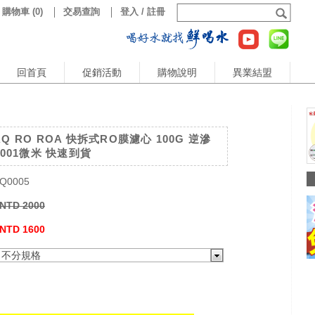
購物車
(
0
)
交易查詢
登入 / 註冊
回首頁
促銷活動
購物說明
異業結盟
Q RO ROA 快拆式RO膜濾心 100G 逆滲
0001微米 快速到貨
Q0005
NTD 2000
NTD 1600
不分規格