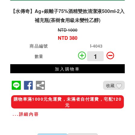
【水傳奇】Ag+銀離子75%酒精雙效清潔液500ml-2入
補充瓶(茶樹食用級未變性乙醇)
NTD 1000
NTD 380
商品編號
I-4043
數量
加入購物車
收藏
購物車滿1000元免運費，未滿者自付運費，宅配120
元
...詳細內容