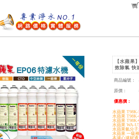
【水蘋果】
效除氯 快
商品編號：
原價：
優惠價：
水蘋果 T98K-
水蘋果 T98K
水蘋果 T98K
水蘋果 WA-U
水蘋果氫分子
水蘋果 一級棒濾
本濾心濾材通過