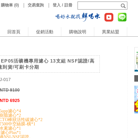
購物車
(
0
)
交易查詢
登入 / 註冊
回首頁
促銷活動
購物說明
異業結盟
EP05活礦機專用濾心 13支組 NSF認證/高
速到貨/可刷卡分期
J-017
NTD 9100
NTD 6925
5upp濾心*4
-樹脂濾心*2
-CTO棒狀活性碳濾心*2
T500中空絲膜-橫*1
水素濾心*1
心Plus*1
NSI-NSF認證。