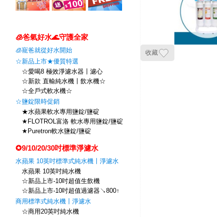
🧊爸氣好水🌊守護全家
🧊寵爸就從好水開始
收藏
☆新品上市★優質特選
☆愛喝8 極效淨濾水器〡濾心
☆新款 直輸純水機〡飲水機☆
☆全戶式軟水機☆
☆鹽錠限時促銷
★水蘋果軟水專用鹽錠/鹽碇
★FLOTROL富洛 軟水專用鹽錠/鹽碇
★Puretron軟水鹽錠/鹽碇
✪9/10/20/30吋標準淨濾水
水蘋果 10英吋標準式純水機〡淨濾水
水蘋果 10英吋純水機
☆新品上市-10吋超值生飲機
☆新品上市-10吋超值過濾器↘800↑
商用標準式純水機〡淨濾水
☆商用20英吋純水機