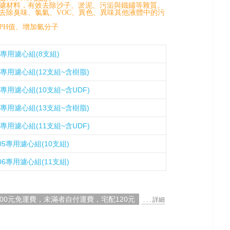
濾材料，有效去除沙子、淤泥、污洉與鐵鏽等雜質。
去除臭味、氯氣、VOC、異色、異味其他液體中的污
PH值、增加氫分子
4專用濾心組(8支組)
05專用濾心組(12支組~含樹脂)
5專用濾心組(10支組~含UDF)
06專用濾心組(13支組~含樹脂)
6專用濾心組(11支組~含UDF)
05專用濾心組(10支組)
06專用濾心組(11支組)
000元免運費，未滿者自付運費，宅配120元
. . . 詳細