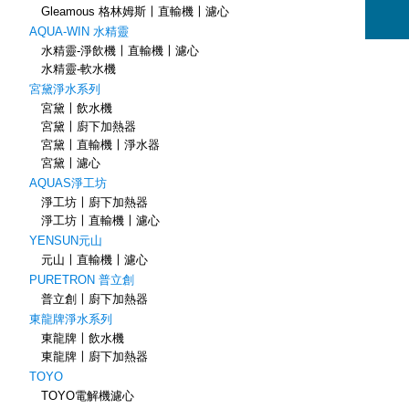
Gleamous 格林姆斯〡直輸機〡濾心
AQUA-WIN 水精靈
水精靈-淨飲機〡直輸機〡濾心
水精靈-軟水機
宮黛淨水系列
宮黛〡飲水機
宮黛〡廚下加熱器
宮黛〡直輸機〡淨水器
宮黛〡濾心
AQUAS淨工坊
淨工坊〡廚下加熱器
淨工坊〡直輸機〡濾心
YENSUN元山
元山〡直輸機〡濾心
PURETRON 普立創
普立創〡廚下加熱器
東龍牌淨水系列
東龍牌〡飲水機
東龍牌〡廚下加熱器
TOYO
TOYO電解機濾心