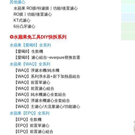
其他濾心
水蘋果 RO膜/特濾膜〡功能/後置濾心
RO膜〡功能/後置濾心
KT式濾心
6分凸牙濾心
✪水蘋果免工具DIY快拆系列
水蘋果【愛喝8】全系列
【愛喝8】生飲機
【愛喝8】濾心組合~everpure替換首選
水蘋果【WAQ】全系列
【WAQ】淨濾水機/純水機
【WAQ】系列淨水器+廚下加熱器組合
【WAQ】前置單濾心
【WAQ】前置濾心組合
【WAQ】純水機濾心全套組合
【WAQ】淨濾水機濾心全套組合
【WAQ】主濾心/大流量濾心/功能濾心
水蘋果【EPQ】全系列
【EPQ】生飲機
【EPQ】前置單濾心
【EPQ】前置濾心組合