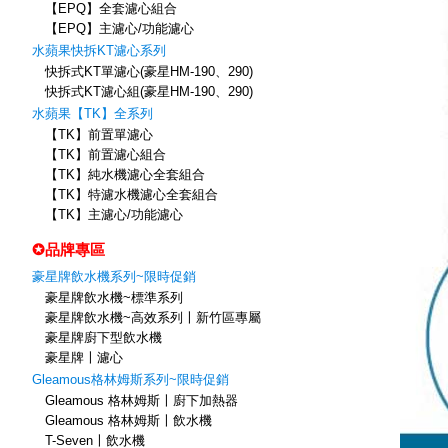
【EPQ】全套濾心組合
【EPQ】主濾心/功能濾心
水蘋果快拆KT濾心系列
快拆式KT單濾心(豪星HM-190、290)
快拆式KT濾心組(豪星HM-190、290)
水蘋果【TK】全系列
【TK】前置單濾心
【TK】前置濾心組合
【TK】純水機濾心全套組合
【TK】特濾水機濾心全套組合
【TK】主濾心/功能濾心
✪品牌專區
豪星牌飲水機系列~限時促銷
豪星牌飲水機~標準系列
豪星牌飲水機~高效系列〡新竹區專屬
豪星牌廚下型飲水機
豪星牌〡濾心
Gleamous格林姆斯系列~限時促銷
Gleamous 格林姆斯〡廚下加熱器
Gleamous 格林姆斯〡飲水機
T-Seven〡飲水機