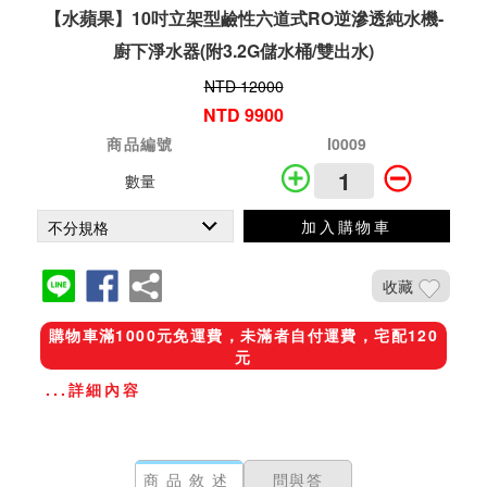
【水蘋果】10吋立架型鹼性六道式RO逆滲透純水機-
廚下淨水器(附3.2G儲水桶/雙出水)
NTD 12000
NTD 9900
商品編號
I0009
數量
加入購物車
收藏
購物車滿1000元免運費，未滿者自付運費，宅配120
元
...詳細內容
商品敘述
問與答